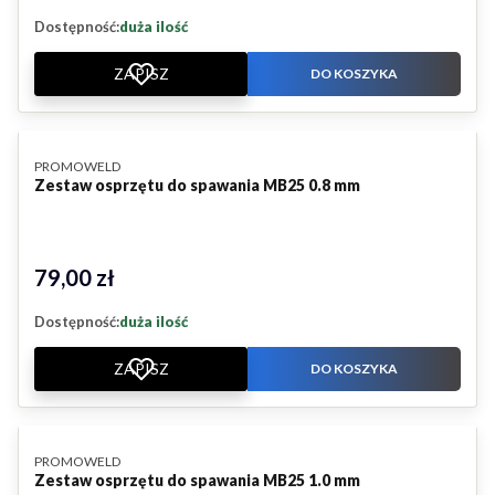
Dostępność:
duża ilość
ZAPISZ
DO KOSZYKA
PRODUCENT
PROMOWELD
Zestaw osprzętu do spawania MB25 0.8 mm
79,00 zł
Cena
Dostępność:
duża ilość
ZAPISZ
DO KOSZYKA
PRODUCENT
PROMOWELD
Zestaw osprzętu do spawania MB25 1.0 mm