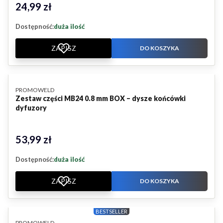
24,99 zł
Cena
Dostępność:
duża ilość
ZAPISZ
DO KOSZYKA
PRODUCENT
PROMOWELD
Zestaw części MB24 0.8 mm BOX – dysze końcówki
dyfuzory
53,99 zł
Cena
Dostępność:
duża ilość
ZAPISZ
DO KOSZYKA
BESTSELLER
PRODUCENT
PROMOWELD