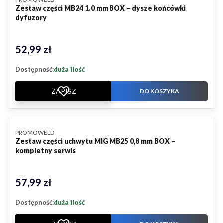
Zestaw części MB24 1.0 mm BOX – dysze końcówki
dyfuzory
52,99 zł
Cena
Dostępność:
duża ilość
ZAPISZ
DO KOSZYKA
PRODUCENT
PROMOWELD
Zestaw części uchwytu MIG MB25 0,8 mm BOX –
kompletny serwis
57,99 zł
Cena
Dostępność:
duża ilość