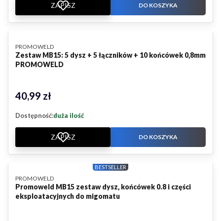
ZAPISZ
DO KOSZYKA
PRODUCENT
PROMOWELD
Zestaw MB15: 5 dysz + 5 łączników + 10 końcówek 0,8mm
PROMOWELD
40,99 zł
Cena
Dostępność:
duża ilość
ZAPISZ
DO KOSZYKA
BESTSELLER
PRODUCENT
PROMOWELD
Promoweld MB15 zestaw dysz, końcówek 0.8 i części
eksploatacyjnych do migomatu