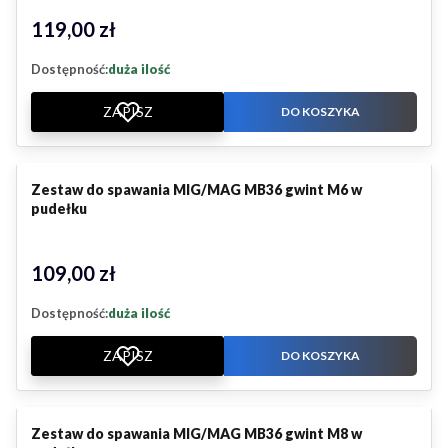
119,00 zł
Cena
Dostępność:
duża ilość
ZAPISZ
DO KOSZYKA
Zestaw do spawania MIG/MAG MB36 gwint M6 w
pudełku
109,00 zł
Cena
Dostępność:
duża ilość
ZAPISZ
DO KOSZYKA
Zestaw do spawania MIG/MAG MB36 gwint M8 w