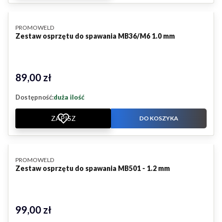
PRODUCENT
PROMOWELD
Zestaw osprzętu do spawania MB36/M6 1.0 mm
89,00 zł
Cena
Dostępność:
duża ilość
ZAPISZ
DO KOSZYKA
PRODUCENT
PROMOWELD
Zestaw osprzętu do spawania MB501 - 1.2 mm
99,00 zł
Cena