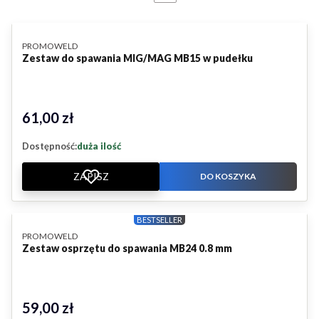
PRODUCENT
PROMOWELD
Zestaw do spawania MIG/MAG MB15 w pudełku
61,00 zł
Cena
Dostępność:
duża ilość
ZAPISZ
DO KOSZYKA
BESTSELLER
PRODUCENT
PROMOWELD
Zestaw osprzętu do spawania MB24 0.8 mm
59,00 zł
Cena