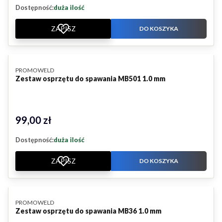
Dostępność:
duża ilość
ZAPISZ
DO KOSZYKA
PRODUCENT
PROMOWELD
Zestaw osprzętu do spawania MB501 1.0 mm
99,00 zł
Cena
Dostępność:
duża ilość
ZAPISZ
DO KOSZYKA
PRODUCENT
PROMOWELD
Zestaw osprzętu do spawania MB36 1.0 mm