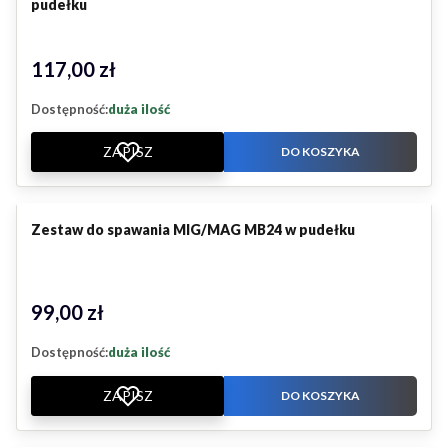
pudełku
117,00 zł
Cena
Dostępność:
duża ilość
ZAPISZ
DO KOSZYKA
Zestaw do spawania MIG/MAG MB24 w pudełku
99,00 zł
Cena
Dostępność:
duża ilość
ZAPISZ
DO KOSZYKA