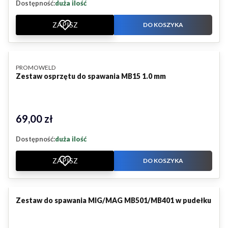
Dostępność:
duża ilość
ZAPISZ
DO KOSZYKA
PRODUCENT
PROMOWELD
Zestaw osprzętu do spawania MB15 1.0 mm
69,00 zł
Cena
Dostępność:
duża ilość
ZAPISZ
DO KOSZYKA
Zestaw do spawania MIG/MAG MB501/MB401 w pudełku