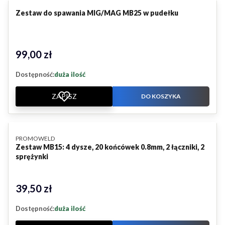
Zestaw do spawania MIG/MAG MB25 w pudełku
99,00 zł
Cena
Dostępność:
duża ilość
ZAPISZ
DO KOSZYKA
PRODUCENT
PROMOWELD
Zestaw MB15: 4 dysze, 20 końcówek 0.8mm, 2 łączniki, 2
sprężynki
39,50 zł
Cena
Dostępność:
duża ilość