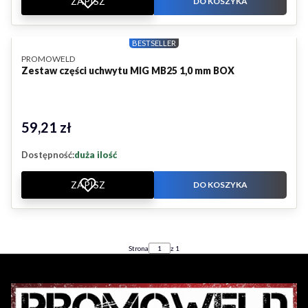
ZAPISZ
DO KOSZYKA
BESTSELLER
PRODUCENT
PROMOWELD
Zestaw części uchwytu MIG MB25 1,0 mm BOX
59,21 zł
Cena
Dostępność:
duża ilość
ZAPISZ
DO KOSZYKA
Strona
z 1