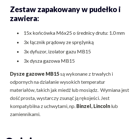
Zestaw zapakowany w pudełko i
zawiera:
15x końcówka M6x25 o średnicy drutu: 1.0 mm
3x łącznik prądowy ze sprężynką
3x dyfuzor, izolator gazu MB15
3x dysza gazowa MB15
Dysze gazowe MB15
są wykonane z trwałych i
odpornych na działanie wysokich temperatur
materiałów, takich jak miedź lub mosiądz. Wymiana jest
dość prosta, wystarczy zsunąć ją rękojeści. Jest
kompatybilna z uchwytami, np.
Binzel,
Lincoln
lub
zamiennikami.