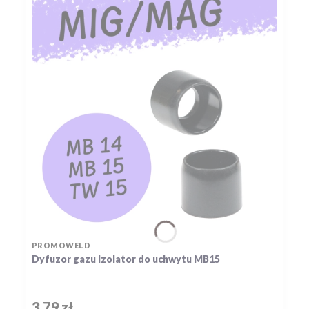
PRODUCENT
PROMOWELD
Dyfuzor gazu Izolator do uchwytu MB15
Cena
3,79 zł