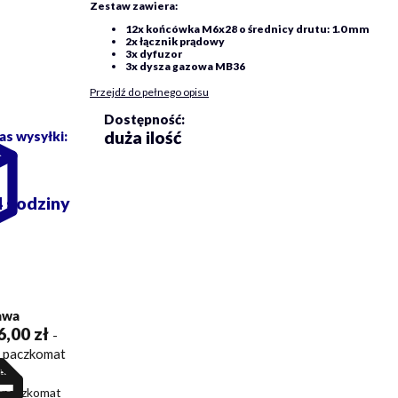
Zestaw zawiera:
12x końcówka M6x28 o średnicy drutu: 1.0 mm
2x łącznik prądowy
3x dyfuzor
3x dysza gazowa MB36
Przejdź do pełnego opisu
Dostępność:
duża ilość
as wysyłki:
4 godziny
awa
6,00 zł
-
t paczkomat
a)
 paczkomat