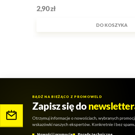
Cena
2,90 zł
DO KOSZYKA
BĄDŹ NA BIEŻĄCO Z PROMOWELD
Zapisz się do
newsletter
Otrzymuj informacje o nowościach, wybranych promocj
wskazówki naszych ekspertów. Konkretnie i bez spamu
Nowości i promocje
Porady techniczne