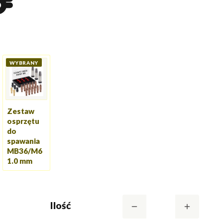
Zestaw
osprzętu
do
spawania
MB36/M6
1.0 mm
Ilość