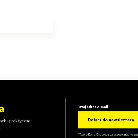
a
Twój adres e-mail
Dołącz do newslettera
ach i praktyczne
.
*Twoje Dane Osobowe są przetwarzane zgod