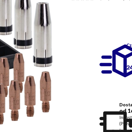
Cz
2
Dost
od 1
Inpos
(Polsk
Inpost