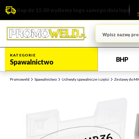
Kup do 15.00 wyślemy tego samego dnia Inpost
KATEGORIE
BHP
Spawalnictwo
Promoweld
Spawalnictwo
Uchwyty spawalnicze i części
Zestawy do M