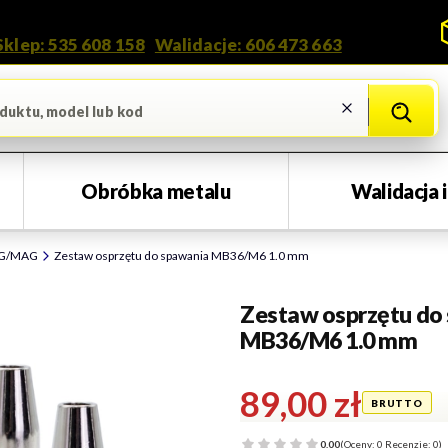
Kontakt i doradztwo
Sklep: 535 608 158
•
Walidacje: 606 473 663
Wyczyść
Szukaj
Obróbka metalu
Walidacja 
IG/MAG
Zestaw osprzętu do spawania MB36/M6 1.0 mm
Zestaw osprzętu do
MB36/M6 1.0 mm
Cena
89,00 zł
0.00
(Oceny: 0 Recenzje: 0)