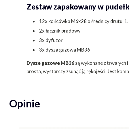
Zestaw zapakowany w pudełko
12x końcówka M6x28 o średnicy drutu: 1
2x łącznik prądowy
3x dyfuzor
3x dysza gazowa MB36
Dysze gazowe MB36
są wykonane z trwałych i
prosta, wystarczy zsunąć ją rękojeści. Jest kom
Opinie