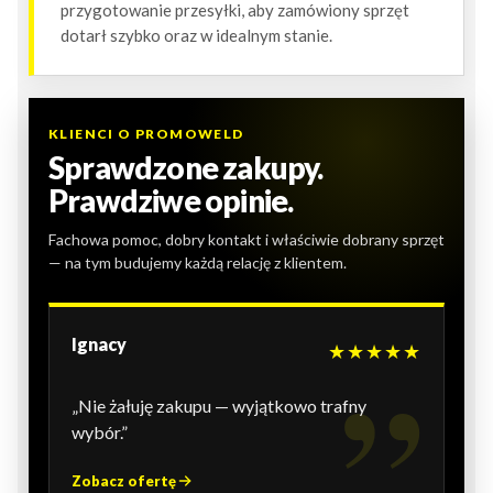
przygotowanie przesyłki, aby zamówiony sprzęt
dotarł szybko oraz w idealnym stanie.
KLIENCI O PROMOWELD
Sprawdzone zakupy.
Prawdziwe opinie.
Fachowa pomoc, dobry kontakt i właściwie dobrany sprzęt
— na tym budujemy każdą relację z klientem.
Ignacy
★★★★★
„Nie żałuję zakupu — wyjątkowo trafny
wybór.”
Zobacz ofertę