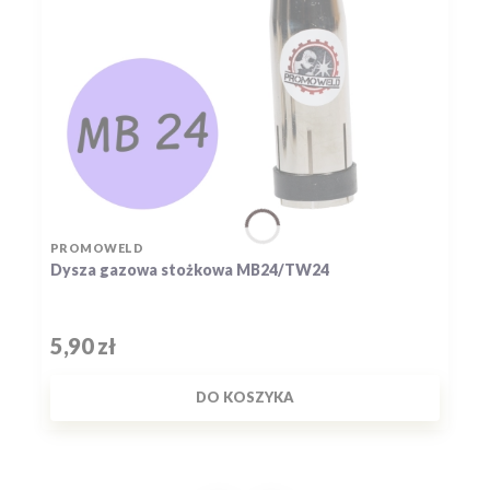
PRODUCENT
PROMOWELD
Dysza gazowa stożkowa MB24/TW24
Cena
5,90 zł
DO KOSZYKA