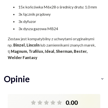
15x końcówka M6x28 o średnicy drutu: 1.0 mm
3x łącznik prądowy
3x dyfuzor
3x dysza gazowa MB24
Zestaw jest kompatybilny z uchwytami oryginalnymi
np.
Binzel,
Lincoln
lub zamiennikami znanych marek,
tj
Magnum, Trafilux, Ideal, Sherman, Bester,
Welder Fantasy
Opinie
0.00