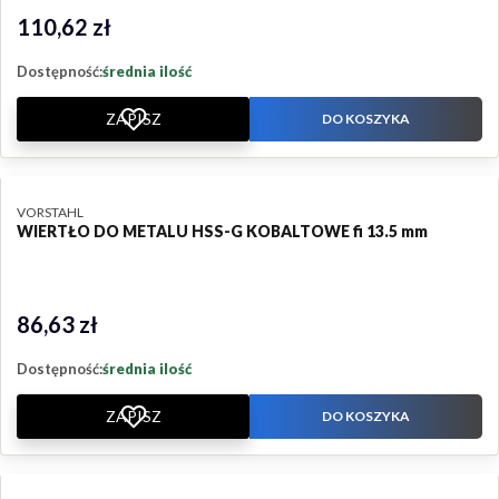
110,62 zł
Cena
Dostępność:
średnia ilość
ZAPISZ
DO KOSZYKA
PRODUCENT
VORSTAHL
WIERTŁO DO METALU HSS-G KOBALTOWE fi 13.5 mm
86,63 zł
Cena
Dostępność:
średnia ilość
ZAPISZ
DO KOSZYKA