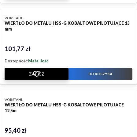
PRODUCENT
VORSTAHL
WIERTŁO DO METALU HSS-G KOBALTOWE PILOTUJĄCE 13
mm
101,77 zł
Cena
Dostępność:
Mała ilość
ZAPISZ
DO KOSZYKA
PRODUCENT
VORSTAHL
WIERTŁO DO METALU HSS-G KOBALTOWE PILOTUJĄCE
12,5m
95,40 zł
Cena