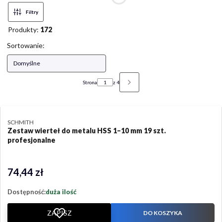
Filtry
Produkty:
172
Lista produktów
Sortowanie:
Domyślne
Strona
z 4
NASTĘPNE PRODUKTY
PRODUCENT
SCHMITH
Zestaw wierteł do metalu HSS 1–10 mm 19 szt.
profesjonalne
74,44 zł
Cena
Dostępność:
duża ilość
ZAPISZ
DO KOSZYKA