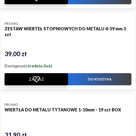
PRODUCENT
PROMO
ZESTAW WIERTEŁ STOPNIOWYCH DO METALU 4-39 mm 3
szt
39,00 zł
Cena
Dostępność:
średnia ilość
ZAPISZ
DO KOSZYKA
PRODUCENT
PROMO
WIERTŁA DO METALU TYTANOWE 1-10mm - 19 szt BOX
31,90 zł
Cena