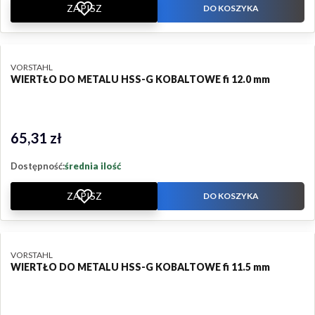
ZAPISZ
DO KOSZYKA
PRODUCENT
VORSTAHL
WIERTŁO DO METALU HSS-G KOBALTOWE fi 12.0 mm
65,31 zł
Cena
Dostępność:
średnia ilość
ZAPISZ
DO KOSZYKA
PRODUCENT
VORSTAHL
WIERTŁO DO METALU HSS-G KOBALTOWE fi 11.5 mm