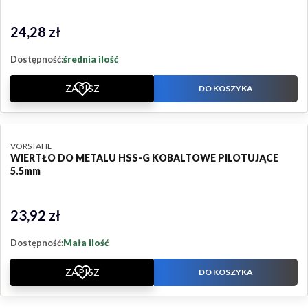
24,28 zł
Cena
Dostępność:
średnia ilość
ZAPISZ
DO KOSZYKA
PRODUCENT
VORSTAHL
WIERTŁO DO METALU HSS-G KOBALTOWE PILOTUJĄCE
5.5mm
23,92 zł
Cena
Dostępność:
Mała ilość
ZAPISZ
DO KOSZYKA