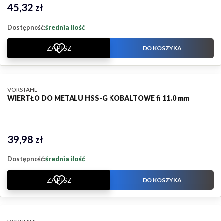
45,32 zł
Cena
Dostępność:
średnia ilość
ZAPISZ
DO KOSZYKA
PRODUCENT
VORSTAHL
WIERTŁO DO METALU HSS-G KOBALTOWE fi 11.0 mm
39,98 zł
Cena
Dostępność:
średnia ilość
ZAPISZ
DO KOSZYKA
PRODUCENT