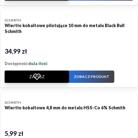
PRODUCENT
SCHMITH
Wiertło kobaltowe pilotujące 10 mm do metalu Black Bull
Schmith
34,99 zł
Cena
Dostępność:
duża ilość
ZAPISZ
ZOBACZ PRODUKT
PRODUCENT
SCHMITH
Wiertło kobaltowe 4,8 mm do metalu HSS-Co 6% Schmith
5,99 zł
Cena