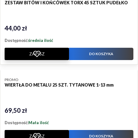
ZESTAW BITÓW I KOŃCÓWEK TORX 45 SZTUK PUDEŁKO
44,00 zł
Cena
Dostępność:
średnia ilość
ZAPISZ
DO KOSZYKA
PRODUCENT
PROMO
WIERTŁA DO METALU 25 SZT. TYTANOWE 1-13 mm
69,50 zł
Cena
Dostępność:
Mała ilość
ZAPISZ
DO KOSZYKA