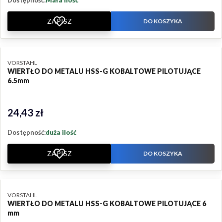
Dostępność:
Mała ilość
ZAPISZ
DO KOSZYKA
PRODUCENT
VORSTAHL
WIERTŁO DO METALU HSS-G KOBALTOWE PILOTUJĄCE
6.5mm
24,43 zł
Cena
Dostępność:
duża ilość
ZAPISZ
DO KOSZYKA
PRODUCENT
VORSTAHL
WIERTŁO DO METALU HSS-G KOBALTOWE PILOTUJĄCE 6
mm