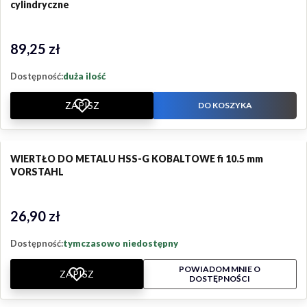
cylindryczne
89,25 zł
Cena
Dostępność:
duża ilość
ZAPISZ
DO KOSZYKA
WIERTŁO DO METALU HSS-G KOBALTOWE fi 10.5 mm
VORSTAHL
26,90 zł
Cena
Dostępność:
tymczasowo niedostępny
POWIADOM MNIE O
ZAPISZ
DOSTĘPNOŚCI