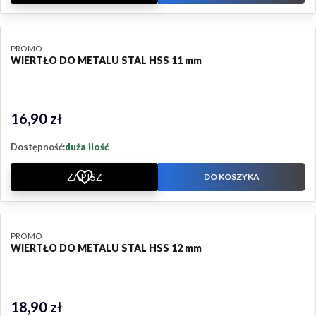
PRODUCENT
PROMO
WIERTŁO DO METALU STAL HSS 11 mm
16,90 zł
Cena
Dostępność:
duża ilość
ZAPISZ
DO KOSZYKA
PRODUCENT
PROMO
WIERTŁO DO METALU STAL HSS 12 mm
18,90 zł
Cena