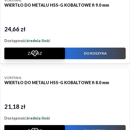
VORSTAHL
WIERTŁO DO METALU HSS-G KOBALTOWE fi 9.0 mm
24,66 zł
Cena
Dostępność:
średnia ilość
ZAPISZ
DO KOSZYKA
PRODUCENT
VORSTAHL
WIERTŁO DO METALU HSS-G KOBALTOWE fi 8.0 mm
21,18 zł
Cena
Dostępność:
średnia ilość