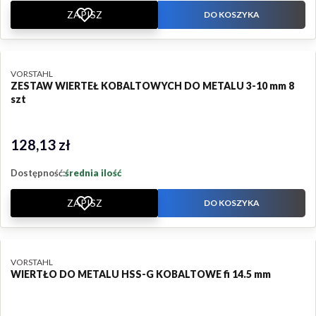
ZAPISZ
DO KOSZYKA
PRODUCENT
VORSTAHL
ZESTAW WIERTEŁ KOBALTOWYCH DO METALU 3-10 mm 8
szt
128,13 zł
Cena
Dostępność:
średnia ilość
ZAPISZ
DO KOSZYKA
PRODUCENT
VORSTAHL
WIERTŁO DO METALU HSS-G KOBALTOWE fi 14.5 mm