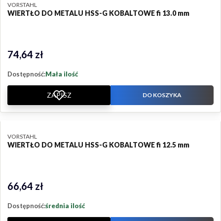
PRODUCENT
VORSTAHL
WIERTŁO DO METALU HSS-G KOBALTOWE fi 13.0 mm
74,64 zł
Cena
Dostępność:
Mała ilość
ZAPISZ
DO KOSZYKA
PRODUCENT
VORSTAHL
WIERTŁO DO METALU HSS-G KOBALTOWE fi 12.5 mm
66,64 zł
Cena
Dostępność:
średnia ilość