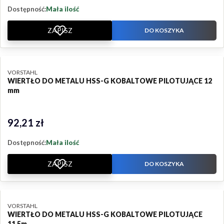
Dostępność:
Mała ilość
ZAPISZ
DO KOSZYKA
PRODUCENT
VORSTAHL
WIERTŁO DO METALU HSS-G KOBALTOWE PILOTUJĄCE 12
mm
92,21 zł
Cena
Dostępność:
Mała ilość
ZAPISZ
DO KOSZYKA
PRODUCENT
VORSTAHL
WIERTŁO DO METALU HSS-G KOBALTOWE PILOTUJĄCE
11,5m