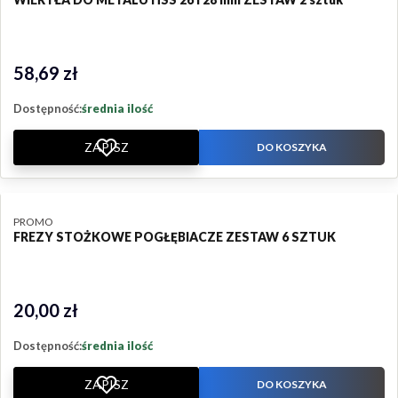
58,69 zł
Cena
Dostępność:
średnia ilość
ZAPISZ
DO KOSZYKA
PRODUCENT
PROMO
FREZY STOŻKOWE POGŁĘBIACZE ZESTAW 6 SZTUK
20,00 zł
Cena
Dostępność:
średnia ilość
ZAPISZ
DO KOSZYKA