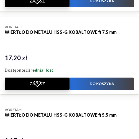
ZAPISZ
DO KOSZYKA
PRODUCENT
VORSTAHL
WIERTŁO DO METALU HSS-G KOBALTOWE fi 7.5 mm
17,20 zł
Cena
Dostępność:
średnia ilość
ZAPISZ
DO KOSZYKA
PRODUCENT
VORSTAHL
WIERTŁO DO METALU HSS-G KOBALTOWE fi 5.5 mm