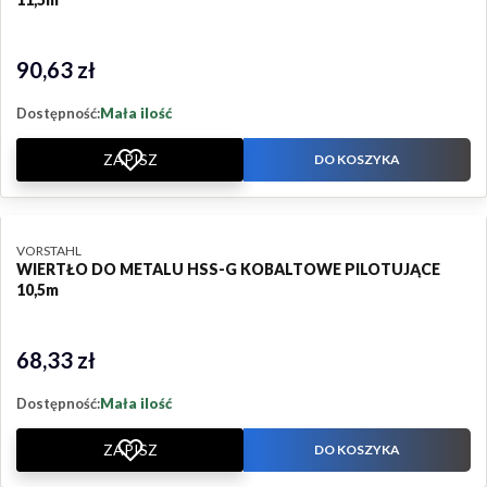
90,63 zł
Cena
Dostępność:
Mała ilość
ZAPISZ
DO KOSZYKA
PRODUCENT
VORSTAHL
WIERTŁO DO METALU HSS-G KOBALTOWE PILOTUJĄCE
10,5m
68,33 zł
Cena
Dostępność:
Mała ilość
ZAPISZ
DO KOSZYKA