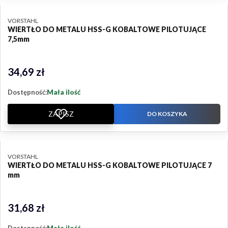
PRODUCENT
VORSTAHL
WIERTŁO DO METALU HSS-G KOBALTOWE PILOTUJĄCE
7,5mm
34,69 zł
Cena
Dostępność:
Mała ilość
ZAPISZ
DO KOSZYKA
PRODUCENT
VORSTAHL
WIERTŁO DO METALU HSS-G KOBALTOWE PILOTUJĄCE 7
mm
31,68 zł
Cena