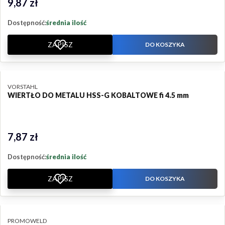
9,87 zł
Cena
Dostępność:
średnia ilość
ZAPISZ
DO KOSZYKA
PRODUCENT
VORSTAHL
WIERTŁO DO METALU HSS-G KOBALTOWE fi 4.5 mm
7,87 zł
Cena
Dostępność:
średnia ilość
ZAPISZ
DO KOSZYKA
PRODUCENT
PROMOWELD