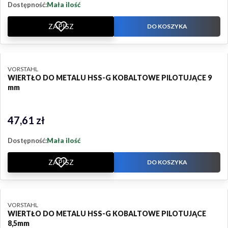
Dostępność:
Mała ilość
ZAPISZ
DO KOSZYKA
PRODUCENT
VORSTAHL
WIERTŁO DO METALU HSS-G KOBALTOWE PILOTUJĄCE 9
mm
47,61 zł
Cena
Dostępność:
Mała ilość
ZAPISZ
DO KOSZYKA
PRODUCENT
VORSTAHL
WIERTŁO DO METALU HSS-G KOBALTOWE PILOTUJĄCE
8,5mm