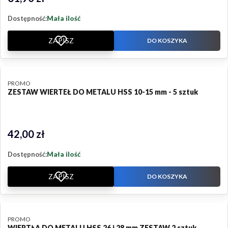
Dostępność:
Mała ilość
ZAPISZ
DO KOSZYKA
PRODUCENT
PROMO
ZESTAW WIERTEŁ DO METALU HSS 10-15 mm - 5 sztuk
42,00 zł
Cena
Dostępność:
Mała ilość
ZAPISZ
DO KOSZYKA
PRODUCENT
PROMO
WIERTŁA DO METALU HSS 26 i 28 mm ZESTAW 2 sztuk