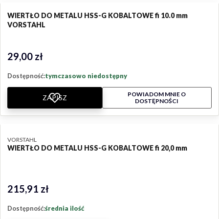
WIERTŁO DO METALU HSS-G KOBALTOWE fi 10.0 mm
VORSTAHL
29,00 zł
Cena
Dostępność:
tymczasowo niedostępny
POWIADOM MNIE O
ZAPISZ
DOSTĘPNOŚCI
PRODUCENT
VORSTAHL
WIERTŁO DO METALU HSS-G KOBALTOWE fi 20,0 mm
215,91 zł
Cena
Dostępność:
średnia ilość