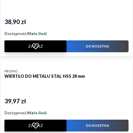
38,90 zł
Cena
Dostępność:
Mała ilość
ZAPISZ
DO KOSZYKA
PRODUCENT
PROMO
WIERTŁO DO METALU STAL HSS 28 mm
39,97 zł
Cena
Dostępność:
Mała ilość
ZAPISZ
DO KOSZYKA