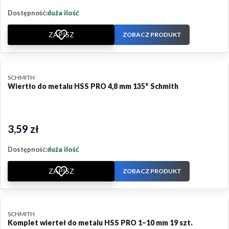
Dostępność:
duża ilość
ZAPISZ
ZOBACZ PRODUKT
PRODUCENT
SCHMITH
Wiertło do metalu HSS PRO 4,8 mm 135° Schmith
3,59 zł
Cena
Dostępność:
duża ilość
ZAPISZ
ZOBACZ PRODUKT
PRODUCENT
SCHMITH
Komplet wierteł do metalu HSS PRO 1–10 mm 19 szt.