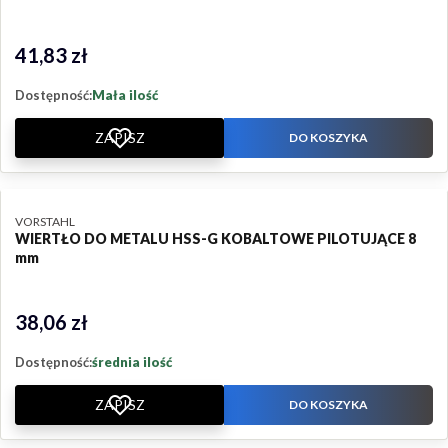
41,83 zł
Cena
Dostępność:
Mała ilość
ZAPISZ
DO KOSZYKA
PRODUCENT
VORSTAHL
WIERTŁO DO METALU HSS-G KOBALTOWE PILOTUJĄCE 8
mm
38,06 zł
Cena
Dostępność:
średnia ilość
ZAPISZ
DO KOSZYKA