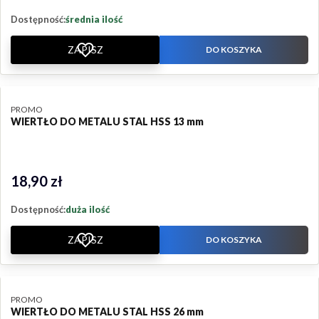
Dostępność:
średnia ilość
ZAPISZ
DO KOSZYKA
PRODUCENT
PROMO
WIERTŁO DO METALU STAL HSS 13 mm
18,90 zł
Cena
Dostępność:
duża ilość
ZAPISZ
DO KOSZYKA
PRODUCENT
PROMO
WIERTŁO DO METALU STAL HSS 26 mm