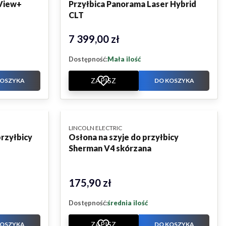
View+
Przyłbica Panorama Laser Hybrid
CLT
7 399,00 zł
Cena
Dostępność:
Mała ilość
ZAPISZ
KOSZYKA
DO KOSZYKA
PRODUCENT
LINCOLN ELECTRIC
przyłbicy
Osłona na szyje do przyłbicy
Sherman V4 skórzana
175,90 zł
Cena
Dostępność:
średnia ilość
ZAPISZ
KOSZYKA
DO KOSZYKA