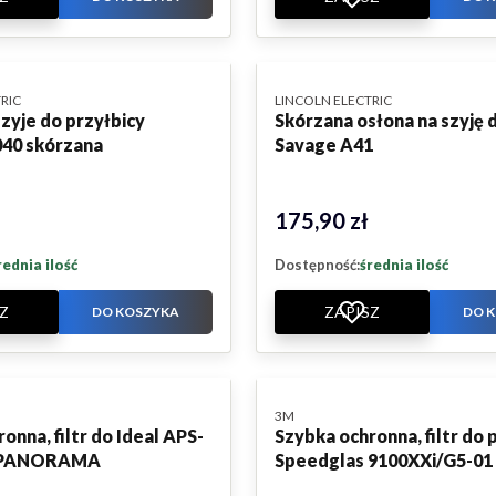
PRODUCENT
RIC
LINCOLN ELECTRIC
zyje do przyłbicy
Skórzana osłona na szyję 
40 skórzana
Savage A41
175,90 zł
Cena
rednia ilość
Dostępność:
średnia ilość
Z
ZAPISZ
DO KOSZYKA
DO 
PRODUCENT
3M
onna, filtr do Ideal APS-
Szybka ochronna, filtr do 
 PANORAMA
Speedglas 9100XXi/G5-01