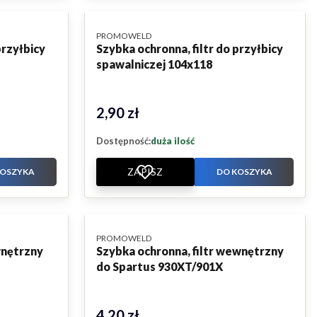
PRODUCENT
PROMOWELD
przyłbicy
Szybka ochronna, filtr do przyłbicy
spawalniczej 104x118
2,90 zł
Cena
Dostępność:
duża ilość
ZAPISZ
KOSZYKA
DO KOSZYKA
PRODUCENT
PROMOWELD
wnętrzny
Szybka ochronna, filtr wewnętrzny
do Spartus 930XT/901X
4,20 zł
Cena