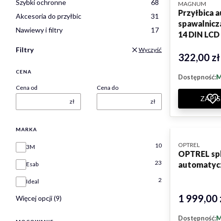
Szybki ochronne
68
PRODUCENT
MAGNUM
Przyłbica 
Akcesoria do przyłbic
31
spawalnicz
Nawiewy i filtry
17
14 DIN LCD
Filtry
Wyczyść
322,00 zł
Cena
CENA
Dostępność:
M
Cena od
Cena do
ZAPIS
zł
zł
MARKA
PRODUCENT
OPTREL
Marka
10
3M
OPTREL sph
23
automatycz
Esab
2
Ideal
1 999,00 
Cena
Więcej opcji (9)
Dostępność:
M