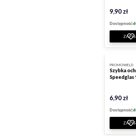
9,90 zł
Cena
Dostępność:
d
ZAPIS
PRODUCENT
PROMOWELD
Szybka ochr
Speedglas
6,90 zł
Cena
Dostępność:
d
ZAPIS