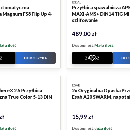
PRODUCENT
IDEAL
automatyczna
Przyłbica spawalnicza AP
a Magnum FS8 Flip Up 4-
MAXI-AMS+ DIN14 TIG M
szlifowanie
489,00 zł
Cena
ała ilość
Dostępność:
Mała ilość
Z
ZAPISZ
DO KOSZYKA
DO 
PRODUCENT
ESAB
ereX 2.5 Przyłbica
2x Oryginalna Opaska Pr
na True Color 5-13 DIN
Esab A20 SWARM, napotn
zł
15,99 zł
Cena
ała ilość
Dostępność:
duża ilość