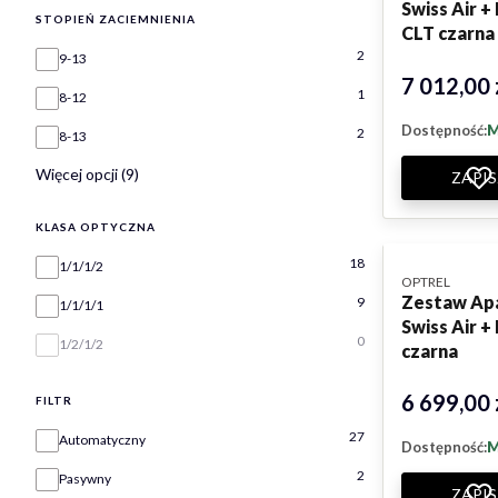
Swiss Air 
STOPIEŃ ZACIEMNIENIA
CLT czarna
Stopień zaciemnienia
2
9-13
7 012,00 
Cena
1
8-12
Dostępność:
M
2
8-13
Więcej opcji (9)
ZAPIS
KLASA OPTYCZNA
Klasa optyczna
18
1/1/1/2
PRODUCENT
OPTREL
Zestaw Ap
9
1/1/1/1
Swiss Air +
0
1/2/1/2
czarna
6 699,00 
Cena
FILTR
Filtr
27
Automatyczny
Dostępność:
M
2
Pasywny
ZAPIS