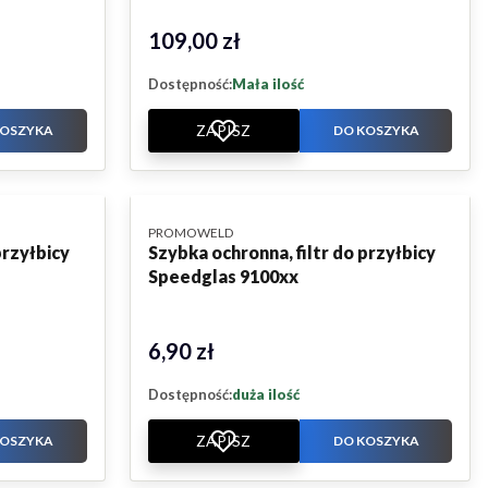
109,00 zł
Cena
Dostępność:
Mała ilość
ZAPISZ
KOSZYKA
DO KOSZYKA
PRODUCENT
PROMOWELD
przyłbicy
Szybka ochronna, filtr do przyłbicy
Speedglas 9100xx
6,90 zł
Cena
Dostępność:
duża ilość
ZAPISZ
KOSZYKA
DO KOSZYKA