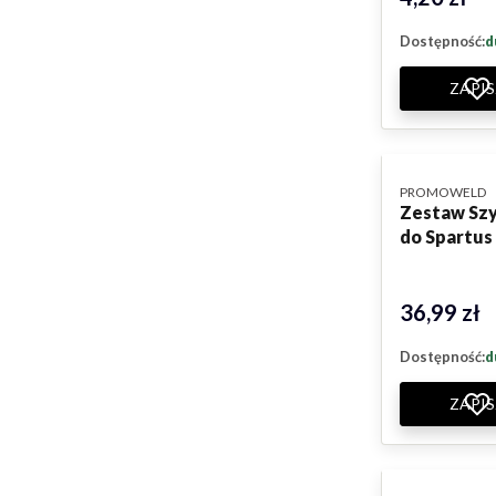
Dostępność:
d
ZAPIS
PRODUCENT
PROMOWELD
Zestaw Szy
do Spartus
36,99 zł
Cena
Dostępność:
d
ZAPIS