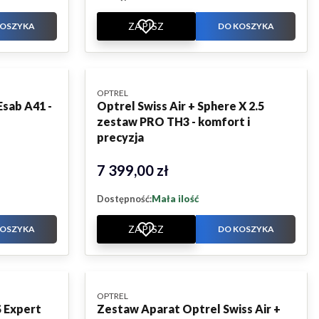
ZAPISZ
KOSZYKA
DO KOSZYKA
PRODUCENT
OPTREL
sab A41 -
Optrel Swiss Air + Sphere X 2.5
zestaw PRO TH3 - komfort i
precyzja
7 399,00 zł
Cena
Dostępność:
Mała ilość
ZAPISZ
KOSZYKA
DO KOSZYKA
PRODUCENT
OPTREL
S Expert
Zestaw Aparat Optrel Swiss Air +