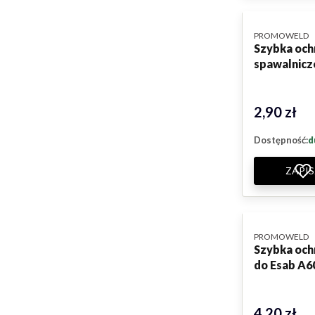
PRODUCENT
PROMOWELD
Szybka ochr
spawalnicz
2,90 zł
Cena
Dostępność:
d
ZAPIS
PRODUCENT
PROMOWELD
Szybka och
do Esab A6
4,20 zł
Cena