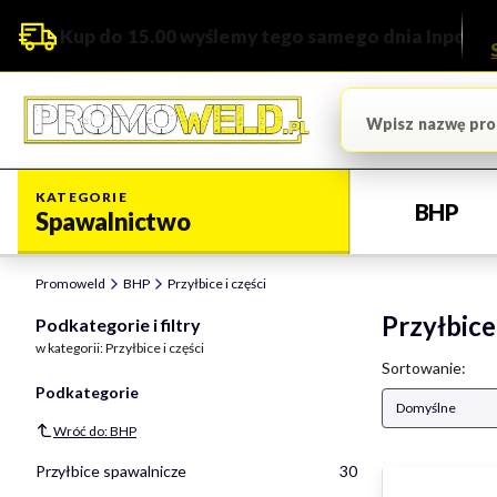
Kup do 15.00 wyślemy tego samego dnia Inpost
KATEGORIE
BHP
Spawalnictwo
Promoweld
BHP
Przyłbice i części
Przyłbice 
Podkategorie i filtry
w kategorii: Przyłbice i części
Lista pro
Sortowanie:
Podkategorie
Domyślne
Wróć do: BHP
Przyłbice spawalnicze
30