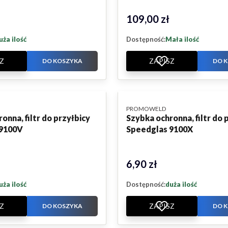
109,00 zł
Cena
uża ilość
Dostępność:
Mała ilość
Z
ZAPISZ
DO KOSZYKA
DO 
PRODUCENT
PROMOWELD
onna, filtr do przyłbicy
Szybka ochronna, filtr do 
 9100V
Speedglas 9100X
6,90 zł
Cena
uża ilość
Dostępność:
duża ilość
Z
ZAPISZ
DO KOSZYKA
DO 