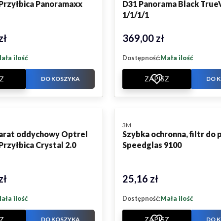
+ Przyłbica Panoramaxx
D31 Panorama Black True
1/1/1/1
zł
369,00 zł
Cena
ała ilość
Dostępność:
Mała ilość
Z
ZAPISZ
DO KOSZYKA
DO 
PRODUCENT
3M
arat oddychowy Optrel
Szybka ochronna, filtr do 
 Przyłbica Crystal 2.0
Speedglas 9100
zł
25,16 zł
Cena
ała ilość
Dostępność:
Mała ilość
Z
ZAPISZ
DO KOSZYKA
DO 