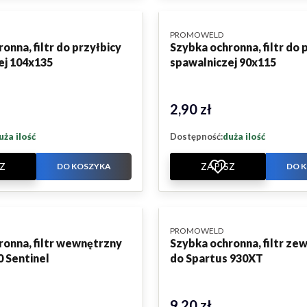
PRODUCENT
PROMOWELD
onna, filtr do przyłbicy
Szybka ochronna, filtr do 
ej 104x135
spawalniczej 90x115
2,90 zł
Cena
uża ilość
Dostępność:
duża ilość
Z
ZAPISZ
DO KOSZYKA
DO 
PRODUCENT
PROMOWELD
ronna, filtr wewnętrzny
Szybka ochronna, filtr ze
0 Sentinel
do Spartus 930XT
9,20 zł
Cena