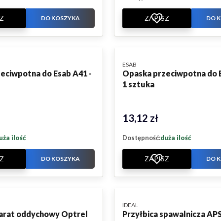
Z
ZAPISZ
DO KOSZYKA
DO 
PRODUCENT
ESAB
eciwpotna do Esab A41 -
Opaska przeciwpotna do E
1 sztuka
13,12 zł
Cena
uża ilość
Dostępność:
duża ilość
Z
ZAPISZ
DO KOSZYKA
DO 
PRODUCENT
IDEAL
arat oddychowy Optrel
Przyłbica spawalnicza AP