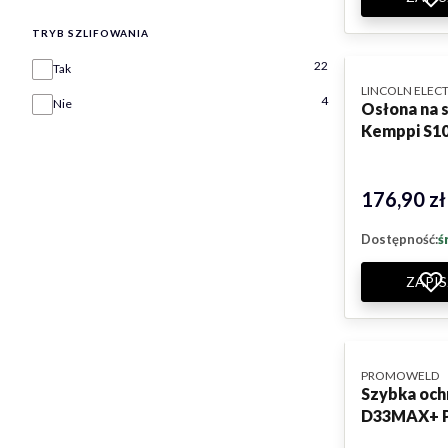
TRYB SZLIFOWANIA
Tryb szlifowania
22
Tak
PRODUCENT
LINCOLN ELECT
4
Nie
Osłona na s
Kemppi S10
176,90 zł
Cena
Dostępność:
ś
ZAPIS
PRODUCENT
PROMOWELD
Szybka ochr
D33MAX+