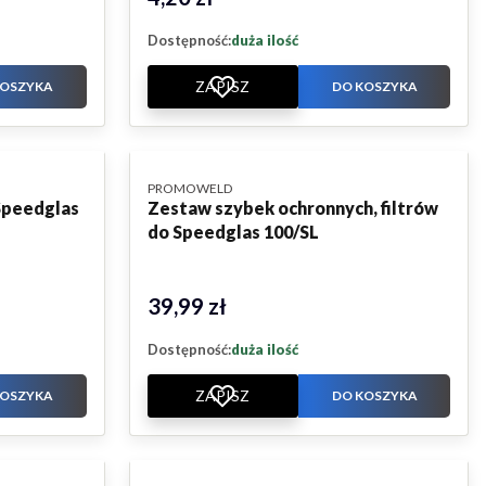
Dostępność:
duża ilość
ZAPISZ
KOSZYKA
DO KOSZYKA
PRODUCENT
PROMOWELD
 Speedglas
Zestaw szybek ochronnych, filtrów
do Speedglas 100/SL
39,99 zł
Cena
Dostępność:
duża ilość
ZAPISZ
KOSZYKA
DO KOSZYKA