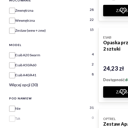
MOCOWANIE
Mocowanie
28
ZAPIS
Zewnętrzna
22
Wewnętrzna
15
Zestaw (wew + zew)
PRODUCENT
ESAB
Opaska prz
MODEL
2 sztuki
Model
4
Esab A20 Swarm
2
Esab A50/A60
24,23 zł
Cena
8
Esab A40/A41
Dostępność:
d
Więcej opcji (30)
ZAPIS
POD NAWIEW
Pod nawiew
31
Nie
0
Tak
PRODUCENT
OPTREL
Zestaw Ap