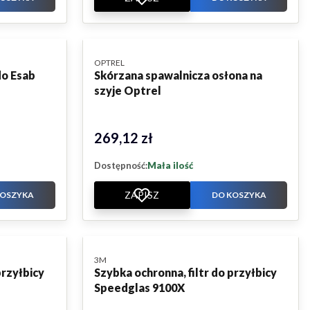
PRODUCENT
OPTREL
do Esab
Skórzana spawalnicza osłona na
szyje Optrel
269,12 zł
Cena
Dostępność:
Mała ilość
ZAPISZ
KOSZYKA
DO KOSZYKA
PRODUCENT
3M
przyłbicy
Szybka ochronna, filtr do przyłbicy
Speedglas 9100X