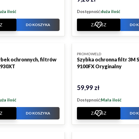
uża ilość
Dostępność:
duża ilość
Z
ZAPISZ
DO KOSZYKA
DO 
PRODUCENT
PROMOWELD
bek ochronnych, filtrów
Szybka ochronna filtr 3M
 930XT
9100FX Oryginalny
59,99 zł
Cena
uża ilość
Dostępność:
Mała ilość
Z
ZAPISZ
DO KOSZYKA
DO 