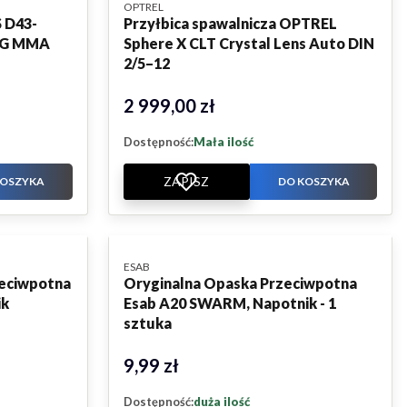
PRODUCENT
OPTREL
S D43-
Przyłbica spawalnicza OPTREL
IG MMA
Sphere X CLT Crystal Lens Auto DIN
2/5–12
2 999,00 zł
Cena
Dostępność:
Mała ilość
ZAPISZ
KOSZYKA
DO KOSZYKA
PRODUCENT
ESAB
zeciwpotna
Oryginalna Opaska Przeciwpotna
ik
Esab A20 SWARM, Napotnik - 1
sztuka
9,99 zł
Cena
Dostępność:
duża ilość