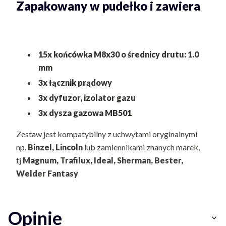
Zapakowany w pudełko i zawiera
15x końcówka M8x30 o średnicy drutu: 1.0
mm
3x łącznik prądowy
3x dyfuzor, izolator gazu
3x dysza gazowa MB501
Zestaw jest kompatybilny z uchwytami oryginalnymi
np.
Binzel,
Lincoln
lub zamiennikami znanych marek,
tj
Magnum, Trafilux, Ideal, Sherman, Bester,
Welder Fantasy
Opinie