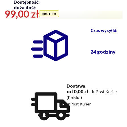
Dostępność:
duża ilość
Cena
99,00 zł
Czas wysyłki:
24 godziny
Dostawa
od 0,00 zł
- InPost Kurier
(Polska)
InPost Kurier