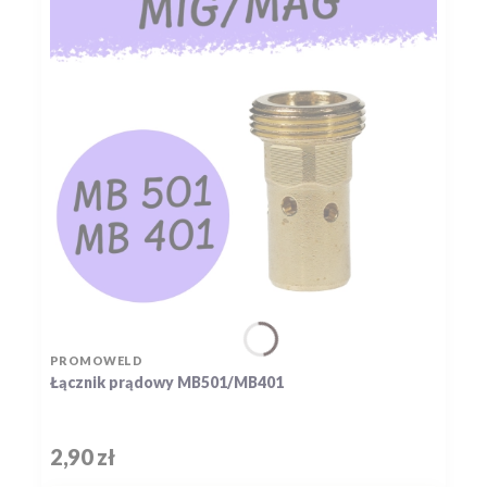
PRODUCENT
PROMOWELD
Łącznik prądowy MB501/MB401
Cena
2,90 zł