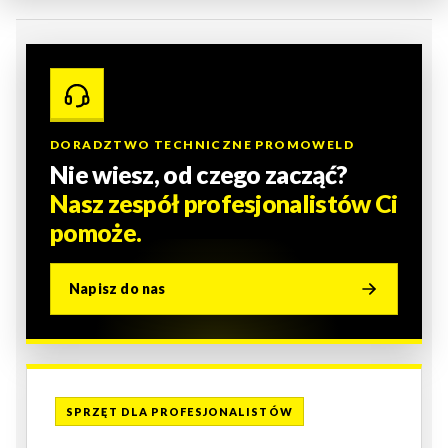
DORADZTWO TECHNICZNE PROMOWELD
Nie wiesz, od czego zacząć?
Nasz zespół profesjonalistów Ci
pomoże.
Napisz do nas
SPRZĘT DLA PROFESJONALISTÓW