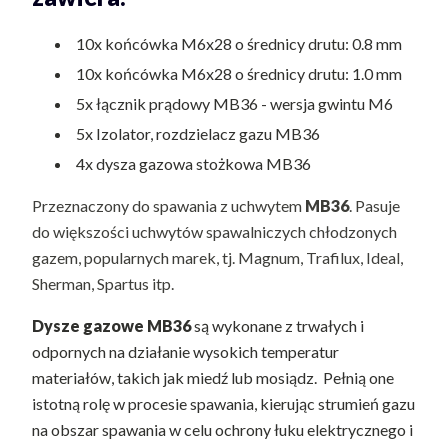
10x końcówka M6x28 o średnicy drutu: 0.8 mm
10x końcówka M6x28 o średnicy drutu: 1.0 mm
5x łącznik prądowy MB36 - wersja gwintu M6
5x Izolator, rozdzielacz gazu MB36
4x dysza gazowa stożkowa MB36
Przeznaczony do spawania z uchwytem
MB36
. Pasuje
do większości uchwytów spawalniczych chłodzonych
gazem, popularnych marek, tj. Magnum, Trafilux, Ideal,
Sherman, Spartus itp.
Dysze gazowe MB36
są wykonane z trwałych i
odpornych na działanie wysokich temperatur
materiałów, takich jak miedź lub mosiądz. Pełnią one
istotną rolę w procesie spawania, kierując strumień gazu
na obszar spawania w celu ochrony łuku elektrycznego i