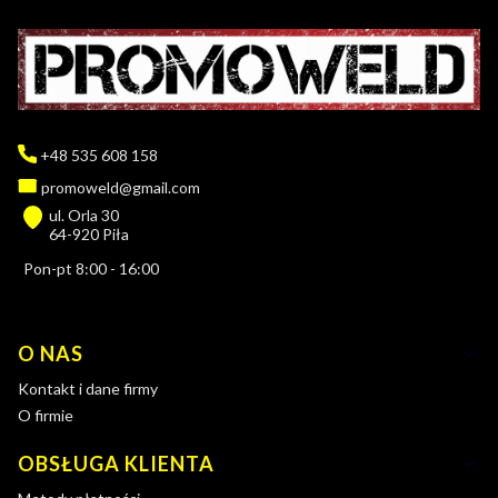
+48 535 608 158
promoweld@gmail.com
ul. Orla 30
64-920 Piła
Pon-pt 8:00 - 16:00
Linki w stopce
O NAS
Kontakt i dane firmy
O firmie
OBSŁUGA KLIENTA