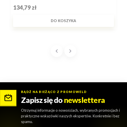
Cena
134,79 zł
DO KOSZYKA
BĄDŹ NA BIEŻĄCO Z PROMOWELD
Zapisz się do
newslettera
Otrzymuj informacje o nowościach, wybranych promocjach i
praktyczne wskazówki naszych ekspertów. Konkretnie i bez
spamu.