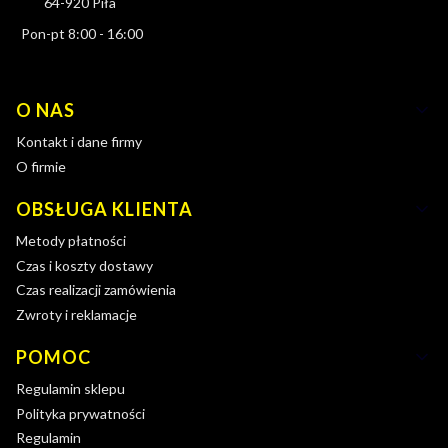
64-920 Piła
Pon-pt 8:00 - 16:00
Linki w stopce
O NAS
Kontakt i dane firmy
O firmie
OBSŁUGA KLIENTA
Metody płatności
Czas i koszty dostawy
Czas realizacji zamówienia
Zwroty i reklamacje
POMOC
Regulamin sklepu
Polityka prywatności
Regulamin