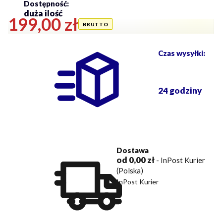
Dostępność:
duża ilość
Cena
199,00 zł
Czas wysyłki:
24 godziny
Dostawa
od 0,00 zł
- InPost Kurier
(Polska)
InPost Kurier