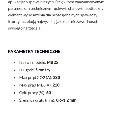
aplikacjach spawalniczych. Dzięki tym zaawansowanym
parametrom technicznym, uchwyt stanowi nieodłączny
element wyposażenia dla profesjonalnych spawaczy,
którzy oczekują najwyższej jakości i niezawodności
swojego narzędzia.
PARAMETRY TECHNICZNE
Nazwa modelu:
MB25
Długość:
5 metry
Max prąd CO2 (A):
230
Max prąd MIX (A):
210
Cykl pracy (%):
60
Średnica drutu (mm):
0.6-1.2 mm