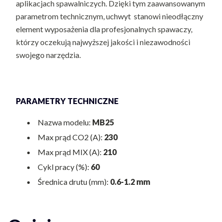
aplikacjach spawalniczych. Dzięki tym zaawansowanym
parametrom technicznym, uchwyt stanowi nieodłączny
element wyposażenia dla profesjonalnych spawaczy,
którzy oczekują najwyższej jakości i niezawodności
swojego narzędzia.
PARAMETRY TECHNICZNE
Nazwa modelu:
MB25
Max prąd CO2 (A):
230
Max prąd MIX (A):
210
Cykl pracy (%):
60
Średnica drutu (mm):
0.6-1.2 mm