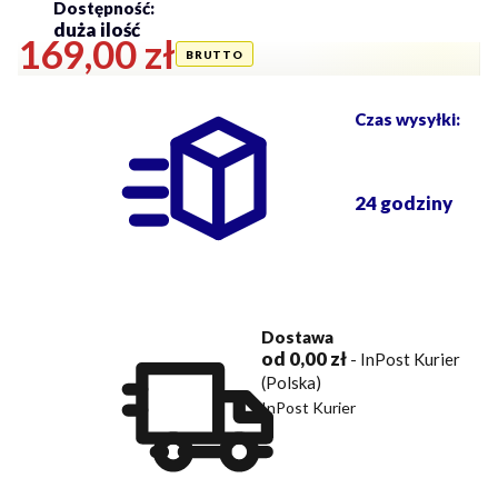
Dostępność:
duża ilość
Cena
169,00 zł
Czas wysyłki:
24 godziny
Dostawa
od 0,00 zł
- InPost Kurier
(Polska)
InPost Kurier