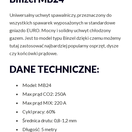
Uniwersalny uchwyt spawalniczy, przeznaczony do
wszystkich spawarek wyposażonych w standardowe
gniazdo EURO. Mocny i solidny uchwyt chłodzony
gazem. Jest to model typu Binzel dzięki czemu możemy
tutaj zastosować najbardziej popularny osprzęt, dysze
czy końcówki prądowe.
DANE TECHNICZNE:
Model: MB24
Max prąd CO2: 250A
Max prąd MIX: 220 A
Cykl pracy: 60%
Średnica drutu: 0,8-1,2 mm
Długość: 5 metry