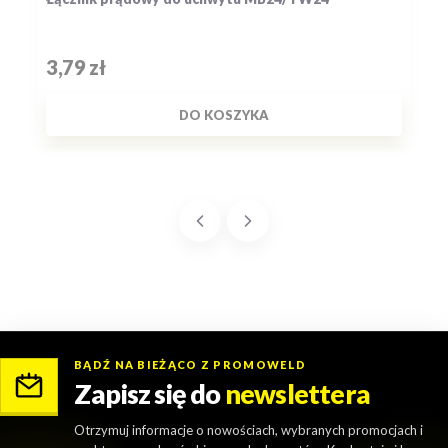
Cena
3,79 zł
DO KOSZYKA
BĄDŹ NA BIEŻĄCO Z PROMOWELD
Zapisz się do
newslettera
Otrzymuj informacje o nowościach, wybranych promocjach i