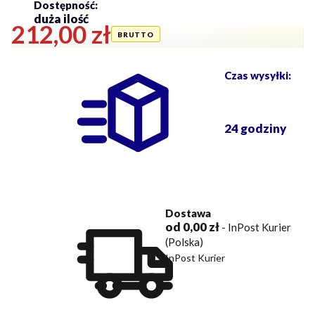
Dostępność:
duża ilość
Cena
212,00 zł
Czas wysyłki:
24 godziny
Dostawa
od 0,00 zł
- InPost Kurier
(Polska)
InPost Kurier