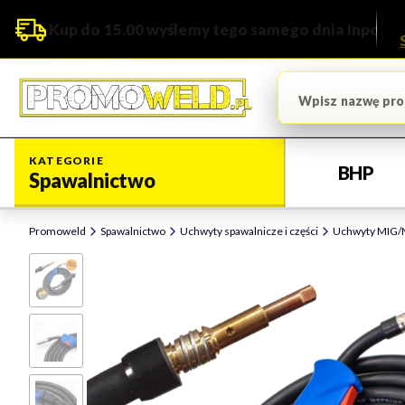
Kup do 15.00 wyślemy tego samego dnia Inpost
KATEGORIE
BHP
Spawalnictwo
Promoweld
Spawalnictwo
Uchwyty spawalnicze i części
Uchwyty MIG