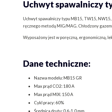
Uchwyt spawalniczy 
Uchwyt spawalniczy typu MB15, TW15, NW15, 
ręcznego metodą MIG/MAG. Chłodzony gazem
Wyposażony jest w poręczną, ergonomiczną, le
Dane techniczne:
Nazwa modelu: MB15 GR
Max prąd CO2: 180 A
Max prąd MIX: 150 A
Cykl pracy: 60%
Średnica drutu: 0,6-1,0 mm