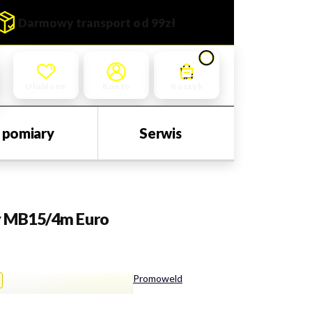
Darmowy transport od 99zł
Produkty w koszyku: 0. Zoba
Ulubione
Koszyk
i pomiary
Serwis
y MB15/4m Euro
Promoweld