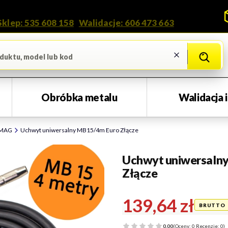
Kontakt i doradztwo
Sklep: 535 608 158
•
Walidacje: 606 473 663
Wyczyść
Szukaj
Obróbka metalu
Walidacja 
/MAG
Uchwyt uniwersalny MB15/4m Euro Złącze
Uchwyt uniwersaln
Złącze
Cena
139,64 zł
0.00
(Oceny: 0 Recenzje: 0)