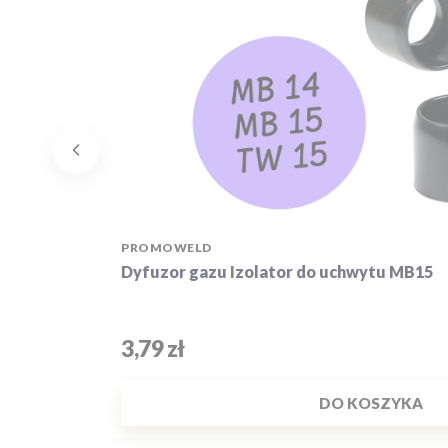
PRODUCENT
PROMOWELD
Dyfuzor gazu Izolator do uchwytu MB15
Cena
3,79 zł
DO KOSZYKA