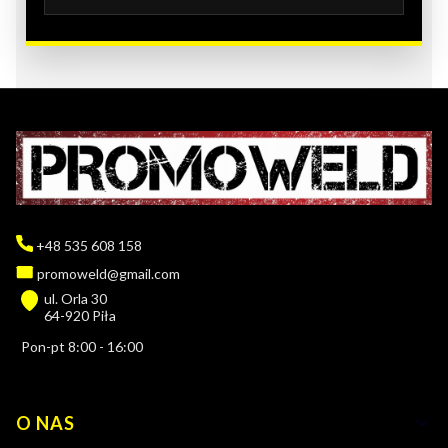
+48 535 608 158
promoweld@gmail.com
ul. Orla 30
64-920 Piła
Pon-pt 8:00 - 16:00
Linki w stopce
O NAS