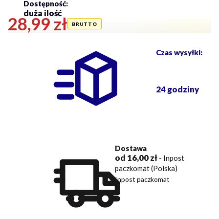
Dostępność:
duża ilość
Cena
28,99 zł
Czas wysyłki:
24 godziny
Dostawa
od 16,00 zł
- Inpost
paczkomat (Polska)
Inpost paczkomat