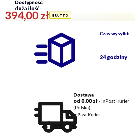
Dostępność:
duża ilość
Cena
394,00 zł
Czas wysyłki:
24 godziny
Dostawa
od 0,00 zł
- InPost Kurier
(Polska)
InPost Kurier