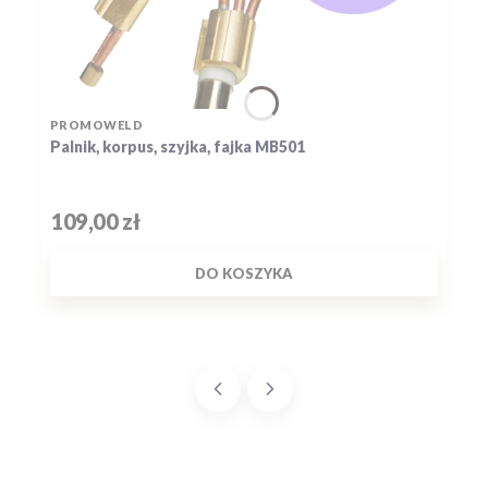
PRODUCENT
PROMOWELD
Palnik, korpus, szyjka, fajka MB501
Cena
109,00 zł
DO KOSZYKA