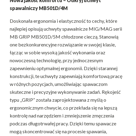
Nowa jakość komfortu – Odkryj uchwyt
spawalniczy MB501D/4M
Doskonała ergonomia i elastyczność to cechy, które
najlepiej opisują uchwyty spawalnicze MIG/MAG serii
MB GRIP MB501D/5M chłodzone cieczą. Stanowią
one bezkonkurencyjne rozwiązanie w swojej klasie,
łącząc w sobie wysoką jakość wykonania oraz
nowoczesną technologię, przy jednoczesnym
zapewnieniu optymalnej ergonomii. Dzięki starannej
konstrukcji, te uchwyty zapewniają komfortową pracę
w różnych pozycjach, umożliwiając spawaczom
skuteczne i precyzyjne wykonywanie zadań. Rękojeść
typu „GRIP” została zaprojektowana z myślą o
ergonomicznym chwycie, co przekłada się na lepszą
kontrolę nad narzędziem i zmniejszenie zmęczenia
podczas długotrwałej pracy. Dzięki temu spawacze
mogą skoncentrować się na procesie spawania,