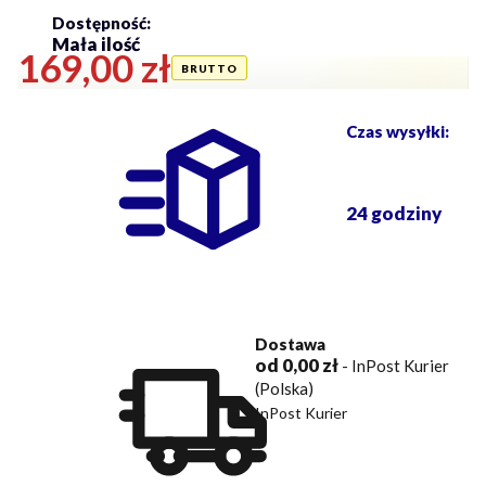
Dostępność:
Mała ilość
Cena
169,00 zł
Czas wysyłki:
24 godziny
Dostawa
od 0,00 zł
- InPost Kurier
(Polska)
InPost Kurier