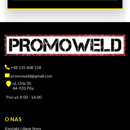
+48 535 608 158
promoweld@gmail.com
ul. Orla 30
64-920 Piła
Pon-pt 8:00 - 16:00
Linki w stopce
O NAS
Kontakt i dane firmy