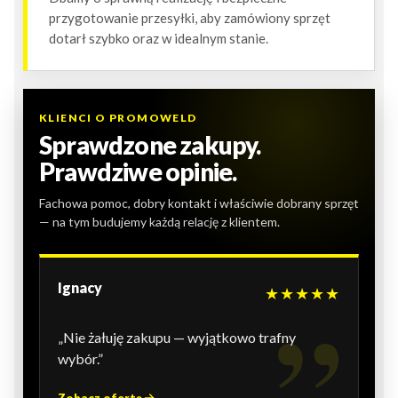
przygotowanie przesyłki, aby zamówiony sprzęt
dotarł szybko oraz w idealnym stanie.
KLIENCI O PROMOWELD
Sprawdzone zakupy.
Prawdziwe opinie.
Fachowa pomoc, dobry kontakt i właściwie dobrany sprzęt
— na tym budujemy każdą relację z klientem.
Ignacy
★★★★★
„Nie żałuję zakupu — wyjątkowo trafny
wybór.”
Zobacz ofertę