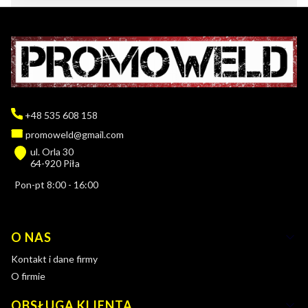
+48 535 608 158
promoweld@gmail.com
ul. Orla 30
64-920 Piła
Pon-pt 8:00 - 16:00
Linki w stopce
O NAS
Kontakt i dane firmy
O firmie
OBSŁUGA KLIENTA