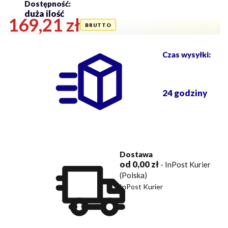
Dostępność:
duża ilość
Cena
169,21 zł
Czas wysyłki:
24 godziny
Dostawa
od 0,00 zł
- InPost Kurier
(Polska)
InPost Kurier