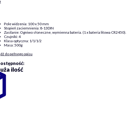
b
Pole widzenia: 100 x 50 mm
Stopień zaciemnienia: 8-13DIN
Zasilanie: Ogniwo słoneczne, wymienna bateria. (1 x bateria litowa CR2450).
Czujniki: 4
Klasa optyczna: 1/1/1/2
Masa: 500g
jdź do pełnego opisu
ostępność:
uża ilość