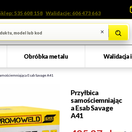
Kontakt i doradztwo
Sklep: 535 608 158
•
Walidacje: 606 473 663
Wyczyść
Szukaj
Obróbka metalu
Walidacja 
samościemniająca Esab Savage A41
Przyłbica
samościemniając
a Esab Savage
A41