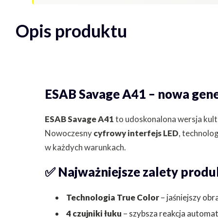
Opis produktu
ESAB Savage A41 – nowa gener
ESAB Savage A41
to udoskonalona wersja kul
Nowoczesny
cyfrowy interfejs LED
, technolo
w każdych warunkach.
✅ Najważniejsze zalety produ
Technologia True Color
– jaśniejszy ob
4 czujniki łuku
– szybsza reakcja automa