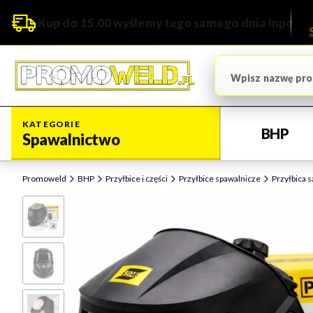
Kup do 15.00 wyślemy tego samego dnia Inpost
KATEGORIE
BHP
Spawalnictwo
Promoweld
BHP
Przyłbice i części
Przyłbice spawalnicze
Przyłbica 