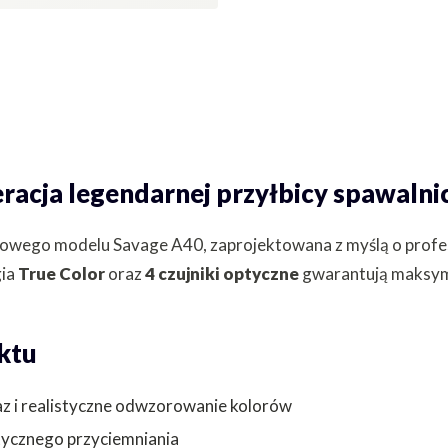
acja legendarnej przyłbicy spawalni
towego modelu Savage A40, zaprojektowana z myślą o profe
gia
True Color
oraz
4 czujniki optyczne
gwarantują maksyma
ktu
raz i realistyczne odwzorowanie kolorów
tycznego przyciemniania