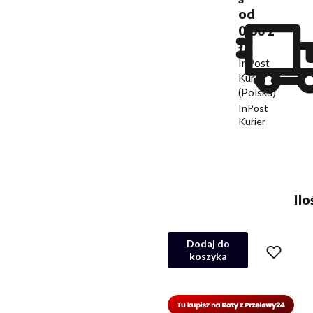
od
0,00 z
ł
-
InPost
Kurier
(Polska)
InPost
Kurier
Ilo
Dodaj do
koszyka