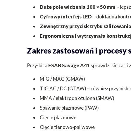
Duże pole widzenia 100 × 50 mm
– lepsz
Cyfrowy interfejs LED
– dokładna kontrol
Zewnętrzny przycisk trybu szlifowani
Ergonomiczna i wytrzymała konstrukc
Zakres zastosowań i procesy 
Przyłbica
ESAB Savage A41
sprawdzi się zaró
MIG / MAG (GMAW)
TIG AC / DC (GTAW) – również przy niski
MMA / elektroda otulona (SMAW)
Spawanie plazmowe (PAW)
Cięcie plazmowe
Cięcie tlenowo-paliwowe