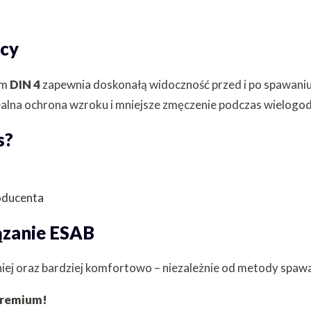
acy
em
DIN 4
zapewnia doskonałą widoczność przed i po spawaniu
alna ochrona wzroku i mniejsze zmęczenie podczas wielogodz
s?
oducenta
ązanie ESAB
zniej oraz bardziej komfortowo – niezależnie od metody spaw
 premium!