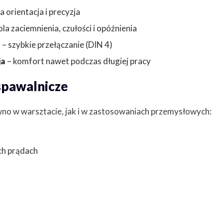
a orientacja i precyzja
a zaciemnienia, czułości i opóźnienia
a
– szybkie przełączanie (DIN 4)
ja
– komfort nawet podczas długiej pracy
spawalnicze
wno w warsztacie, jak i w zastosowaniach przemysłowych:
ch prądach