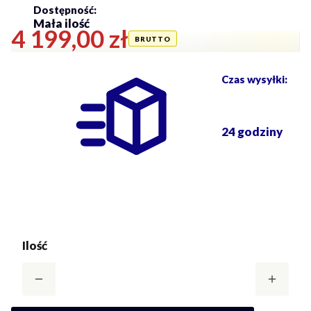
Dostępność:
Mała ilość
Cena
4 199,00 zł
Czas wysyłki:
24 godziny
Ilość