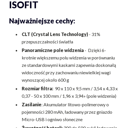
ISOFIT
Najważniejsze cechy:
CLT (Crystal Lens Technology)
- 31%
przepuszczalności światła
Panoramiczne pole widzenia
- Dzięki 6-
krotnie większemu polu widzenia w porównaniu
ze standardowymi kaskami zapewnia doskonałą
widoczność przy zachowaniu niewielkiej wagi
wynoszącej około 600 g
Rozmiar filtra:
90 x 110 x 9,5 mm / 3,54 x 4,33 x
0,37 - 50 x 100 mm / 1,96 x 3,94» (pole widzenia)
Zasilanie
: Akumulator litowo-polimerowy o
pojemności 280 mAh, ładowany przez gniazdo
Micro-USB i ogniwo słoneczne
Żywotność baterii:
300 do 500 cykli ładowania