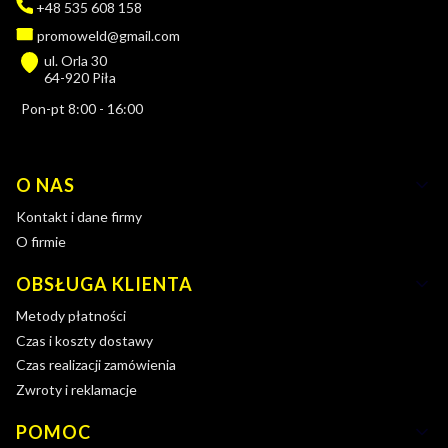
+48 535 608 158
promoweld@gmail.com
ul. Orla 30
64-920 Piła
Pon-pt 8:00 - 16:00
Linki w stopce
O NAS
Kontakt i dane firmy
O firmie
OBSŁUGA KLIENTA
Metody płatności
Czas i koszty dostawy
Czas realizacji zamówienia
Zwroty i reklamacje
POMOC