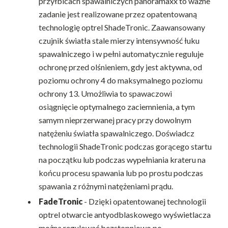
przyłbicach spawalniczych panoramaxx to ważne
zadanie jest realizowane przez opatentowaną
technologię optrel ShadeTronic. Zaawansowany
czujnik światła stale mierzy intensywność łuku
spawalniczego i w pełni automatycznie reguluje
ochronę przed olśnieniem, gdy jest aktywna, od
poziomu ochrony 4 do maksymalnego poziomu
ochrony 13. Umożliwia to spawaczowi
osiągnięcie optymalnego zaciemnienia, a tym
samym nieprzerwanej pracy przy dowolnym
natężeniu światła spawalniczego. Doświadcz
technologii ShadeTronic podczas gorącego startu
na początku lub podczas wypełniania krateru na
końcu procesu spawania lub po prostu podczas
spawania z różnymi natężeniami prądu.
FadeTronic
- Dzięki opatentowanej technologii
optrel otwarcie antyodblaskowego wyświetlacza
można regulować bezstopniowo po