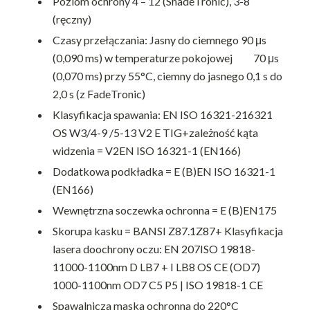
Poziom ochrony 4 – 12 (ShadeTronic), 3-8
(ręczny)
Czasy przełączania: Jasny do ciemnego 90 μs
(0,090 ms) w temperaturze pokojowej 70 μs
(0,070 ms) przy 55°C, ciemny do jasnego 0,1 s do
2,0 s (z FadeTronic)
Klasyfikacja spawania: EN ISO 16321-216321
OS W3/4-9 /5-13 V2 E TIG+zależność kąta
widzenia = V2EN ISO 16321-1 (EN166)
Dodatkowa podkładka = E (B)EN ISO 16321-1
(EN166)
Wewnętrzna soczewka ochronna = E (B)EN175
Skorupa kasku = BANSI Z87.1Z87+ Klasyfikacja
lasera doochrony oczu: EN 207ISO 19818-
11000-1100nm D LB7 + I LB8 OS CE (OD7)
1000-1100nm OD7 C5 P5 | ISO 19818-1 CE
Spawalnicza maska ochronna do 220°C