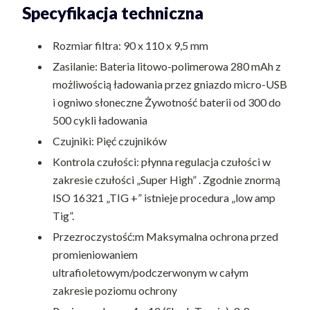
Specyfikacja techniczna
Rozmiar filtra: 90 x 110 x 9,5 mm
Zasilanie: Bateria litowo-polimerowa 280 mAh z
możliwością ładowania przez gniazdo micro-USB
i ogniwo słoneczne Żywotność baterii od 300 do
500 cykli ładowania
Czujniki: Pięć czujników
Kontrola czułości: płynna regulacja czułości w
zakresie czułości „Super High” . Zgodnie znormą
ISO 16321 „TIG +” istnieje procedura „low amp
Tig”.
Przezroczystość:m Maksymalna ochrona przed
promieniowaniem
ultrafioletowym/podczerwonym w całym
zakresie poziomu ochrony