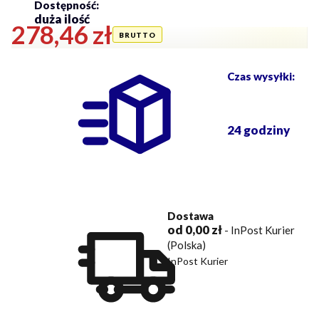
Dostępność:
duża ilość
Cena
278,46 zł
Czas wysyłki:
24 godziny
Dostawa
od 0,00 zł
- InPost Kurier
(Polska)
InPost Kurier