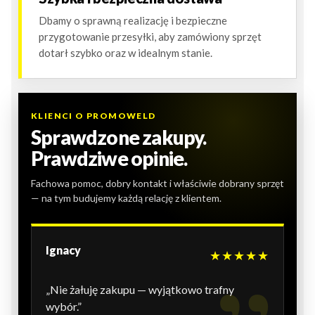
Dbamy o sprawną realizację i bezpieczne
przygotowanie przesyłki, aby zamówiony sprzęt
dotarł szybko oraz w idealnym stanie.
KLIENCI O PROMOWELD
Sprawdzone zakupy.
Prawdziwe opinie.
Fachowa pomoc, dobry kontakt i właściwie dobrany sprzęt
— na tym budujemy każdą relację z klientem.
Ignacy
★★★★★
„Nie żałuję zakupu — wyjątkowo trafny
wybór.”