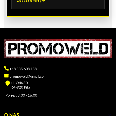
Zobacz ofertę
+48 535 608 158
promoweld@gmail.com
ul. Orla 30
64-920 Piła
Pon-pt 8:00 - 16:00
Linki w stopce
O NAS