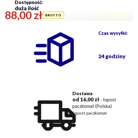
Dostępność:
duża ilość
Cena
88,00 zł
Czas wysyłki:
24 godziny
Dostawa
od 16,00 zł
- Inpost
paczkomat (Polska)
Inpost paczkomat