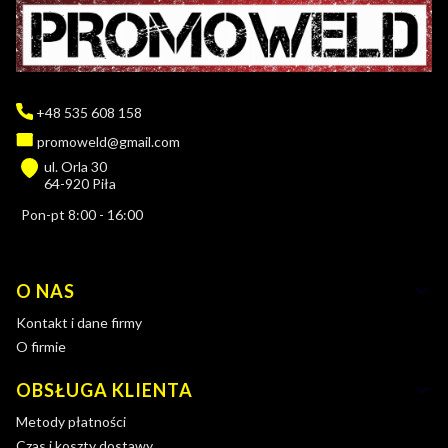
+48 535 608 158
promoweld@gmail.com
ul. Orla 30
64-920 Piła
Pon-pt 8:00 - 16:00
Linki w stopce
O NAS
Kontakt i dane firmy
O firmie
OBSŁUGA KLIENTA
Metody płatności
Czas i koszty dostawy