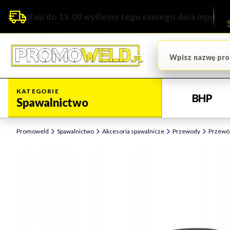
Kup do 15.00 wyślemy tego samego dnia Inpost
KATEGORIE
BHP
Spawalnictwo
Promoweld
Spawalnictwo
Akcesoria spawalnicze
Przewody
Przewód