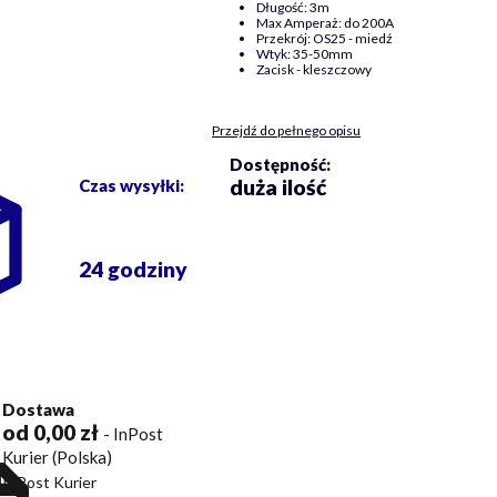
Długość: 3m
Max Amperaż: do 200A
Przekrój: OS25 - miedź
Wtyk: 35-50mm
Zacisk - kleszczowy
Przejdź do pełnego opisu
Dostępność:
duża ilość
Czas wysyłki:
24 godziny
Dostawa
od 0,00 zł
- InPost
Kurier (Polska)
InPost Kurier