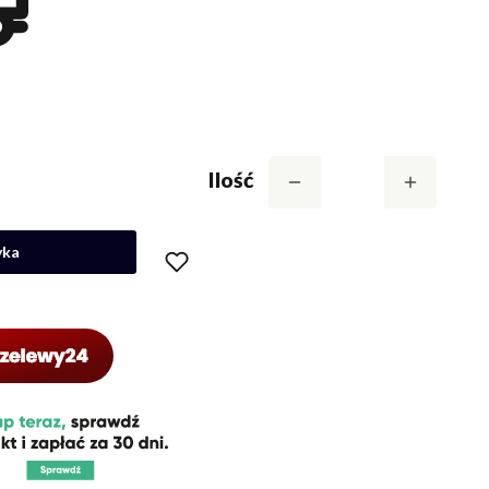
Ilość
yka