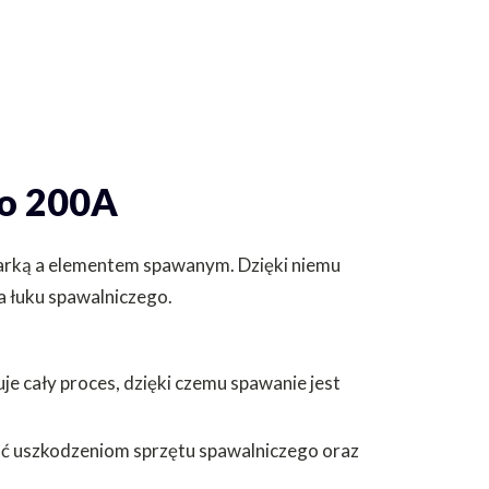
do 200A
arką a elementem spawanym. Dzięki niemu
a łuku spawalniczego.
je cały proces, dzięki czemu spawanie jest
ć uszkodzeniom sprzętu spawalniczego oraz