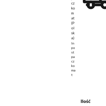
cz
ko
m
at
(P
ol
sk
a)
In
po
st
pa
cz
ko
ma
t
Ilość