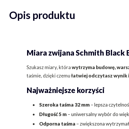
Opis produktu
Miara zwijana Schmith Black B
Szukasz miary, która
wytrzyma budowę, warsz
taśmie, dzięki czemu
łatwiej odczytasz wynik 
Najważniejsze korzyści
Szeroka taśma 32 mm
– lepsza czytelność
Długość 5 m
– uniwersalny wybór do więk
Odporna taśma
– zwiększona wytrzymało