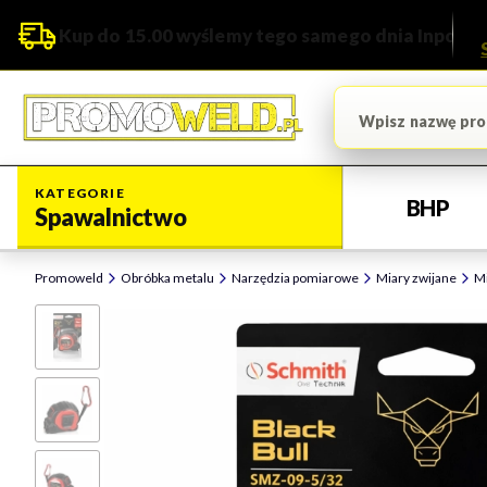
Kup do 15.00 wyślemy tego samego dnia Inpost
KATEGORIE
BHP
Spawalnictwo
Promoweld
Obróbka metalu
Narzędzia pomiarowe
Miary zwijane
Mi