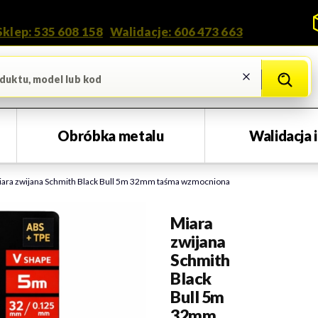
Kontakt i doradztwo
Sklep: 535 608 158
•
Walidacje: 606 473 663
Wyczyść
Szukaj
Obróbka metalu
Walidacja 
ara zwijana Schmith Black Bull 5m 32mm taśma wzmocniona
Miara
zwijana
Schmith
Black
Bull 5m
32mm