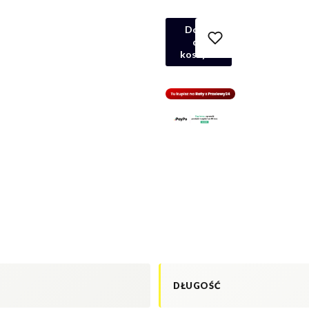
Dodaj
do
koszyka
DŁUGOŚĆ