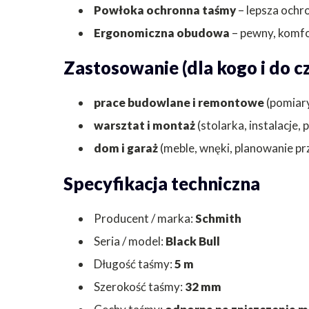
Powłoka ochronna taśmy
– lepsza ochr
Ergonomiczna obudowa
– pewny, komfo
Zastosowanie (dla kogo i do c
prace budowlane i remontowe
(pomiary
warsztat i montaż
(stolarka, instalacje
dom i garaż
(meble, wnęki, planowanie pr
Specyfikacja techniczna
Producent / marka:
Schmith
Seria / model:
Black Bull
Długość taśmy:
5 m
Szerokość taśmy:
32 mm