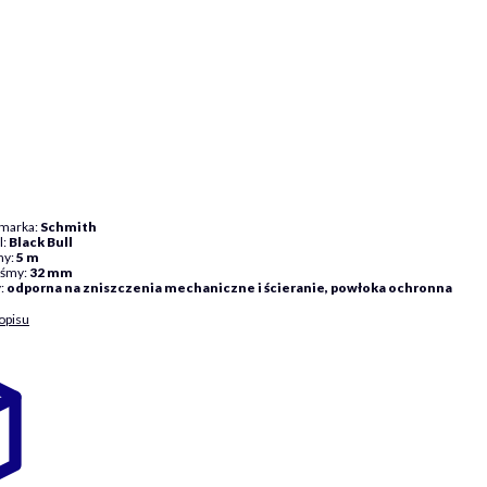
 marka:
Schmith
l:
Black Bull
my:
5 m
aśmy:
32 mm
:
odporna na zniszczenia mechaniczne i ścieranie, powłoka ochronna
opisu