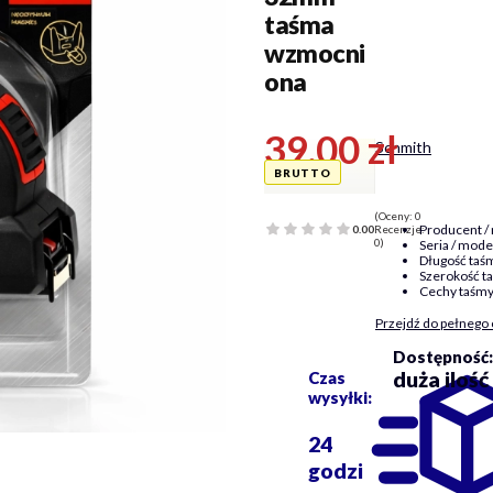
taśma
wzmocni
ona
Cena
39,00 zł
Schmith
(Oceny: 0
Producent /
0.00
Recenzje:
0)
Seria / mode
Długość taś
Szerokość t
Cechy taśmy
Przejdź do pełnego 
Dostępność:
duża ilość
Czas
wysyłki:
24
godzi