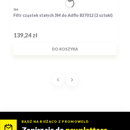
PRODUCENT
3M
Filtr cząstek stałych 3M do Adflo 837012 (2 sztuki)
Cena
139,24 zł
DO KOSZYKA
BĄDŹ NA BIEŻĄCO Z PROMOWELD
Zapisz się do
newslettera