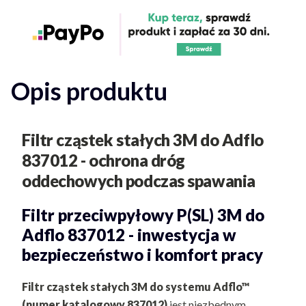
Opis produktu
Filtr cząstek stałych 3M do Adflo
837012
- ochrona dróg
oddechowych podczas spawania
Filtr przeciwpyłowy P(SL) 3M do
Adflo 837012 - inwestycja w
bezpieczeństwo i komfort pracy
Filtr cząstek stałych 3M do systemu Adflo™
(numer katalogowy 837012)
jest niezbędnym