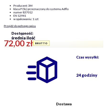
Producent: 3M
klasa P (SL) przeznaczony do systemu Adflo
numer 837012
EN 12941
w opakowaniu: 1 szt
Przejdź do pełnego opisu
Dostępność:
średnia ilość
Cena
72,00 zł
Czas wysyłki:
24 godziny
Dostawa