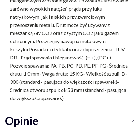
manganowych w osłonie gazów.Pozwala na stosowanie
zarówno wysokich natężeń prądu przy łuku
natryskowym, jak i niskich przy zwarciowym
przenoszeniu metalu. Drut może być używany z
mieszanką Ar/ CO2 oraz czystym CO2 jako gazem
ochronnym. Precyzyjny nawój na metalowym
koszyku.Posiada certyfikaty oraz dopuszczenia: TÜV,
DB.- Prąd spawania i biegunowość: (= +), (DC+)-
Pozycje spawania: PA, PB, PC, PD, PE, PF, PG- Średnica
drutu: 1.0 mm- Waga drutu: 15 KG- Wielkość szpuli: D-
300 (standard - pasująca do większości spawarek)-
Średnica otworu szpuli: ok 53 mm (standard - pasująca
do większości spawarek)
Opinie