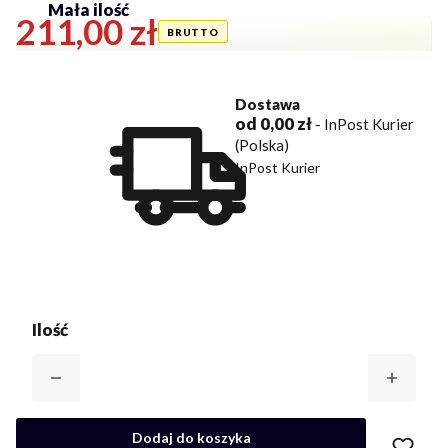
Mała ilość
Cena
211,00 zł
Dostawa
od 0,00 zł
- InPost Kurier
(Polska)
InPost Kurier
Ilość
Dodaj do koszyka