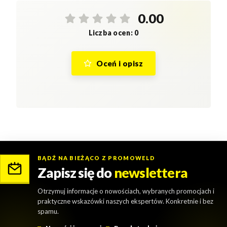
0.00
Liczba ocen: 0
Oceń i opisz
BĄDŹ NA BIEŻĄCO Z PROMOWELD
Zapisz się do
newslettera
Otrzymuj informacje o nowościach, wybranych promocjach i
praktyczne wskazówki naszych ekspertów. Konkretnie i bez
spamu.