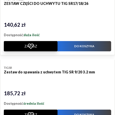
ZESTAW CZĘŚCI DO UCHWYTU TIG SR17/18/26
140,62 zł
Cena
Dostępność:
duża ilość
ZAPISZ
DO KOSZYKA
PRODUCENT
TIGSR
Zestaw do spawania z uchwytem TIG SR 9/20 3.2 mm
185,72 zł
Cena
Dostępność:
średnia ilość
ZAPISZ
DO KOSZYKA