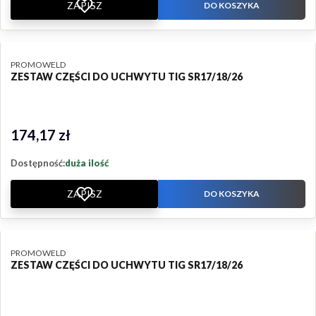
ZAPISZ
DO KOSZYKA
PRODUCENT
PROMOWELD
ZESTAW CZĘŚCI DO UCHWYTU TIG SR17/18/26
174,17 zł
Cena
Dostępność:
duża ilość
ZAPISZ
DO KOSZYKA
PRODUCENT
PROMOWELD
ZESTAW CZĘŚCI DO UCHWYTU TIG SR17/18/26