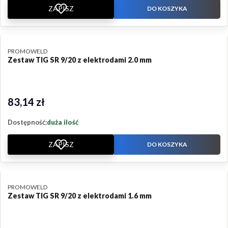
ZAPISZ
DO KOSZYKA
PRODUCENT
PROMOWELD
Zestaw TIG SR 9/20 z elektrodami 2.0 mm
83,14 zł
Cena
Dostępność:
duża ilość
ZAPISZ
DO KOSZYKA
PRODUCENT
PROMOWELD
Zestaw TIG SR 9/20 z elektrodami 1.6 mm