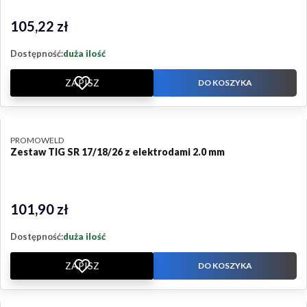
105,22 zł
Cena
Dostępność:
duża ilość
ZAPISZ
DO KOSZYKA
PRODUCENT
PROMOWELD
Zestaw TIG SR 17/18/26 z elektrodami 2.0 mm
101,90 zł
Cena
Dostępność:
duża ilość
ZAPISZ
DO KOSZYKA