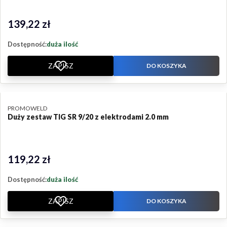
139,22 zł
Cena
Dostępność:
duża ilość
ZAPISZ
DO KOSZYKA
PRODUCENT
PROMOWELD
Duży zestaw TIG SR 9/20 z elektrodami 2.0 mm
119,22 zł
Cena
Dostępność:
duża ilość
ZAPISZ
DO KOSZYKA