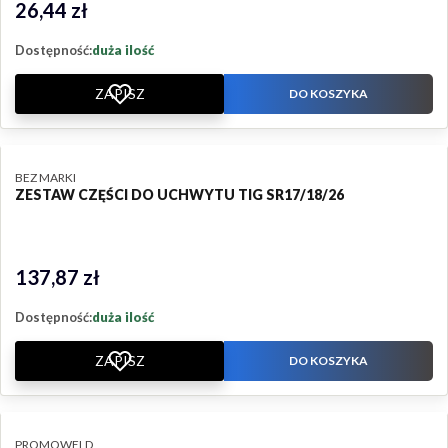
26,44 zł
Cena
Dostępność:
duża ilość
ZAPISZ
DO KOSZYKA
PRODUCENT
BEZ MARKI
ZESTAW CZĘŚCI DO UCHWYTU TIG SR17/18/26
137,87 zł
Cena
Dostępność:
duża ilość
ZAPISZ
DO KOSZYKA
PRODUCENT
PROMOWELD