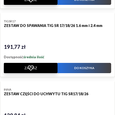
PRODUCENT
TIGSR17
ZESTAW DO SPAWANIA TIG SR 17/18/26 1.6 mm i 2.4 mm
191,77 zł
Cena
Dostępność:
średnia ilość
ZAPISZ
DO KOSZYKA
PRODUCENT
INNA
ZESTAW CZĘŚCI DO UCHWYTU TIG SR17/18/26
Cena