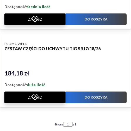
Dostępność:
średnia ilość
ZAPISZ
DO KOSZYKA
PRODUCENT
PROMOWELD
ZESTAW CZĘŚCI DO UCHWYTU TIG SR17/18/26
184,18 zł
Cena
Dostępność:
duża ilość
ZAPISZ
DO KOSZYKA
Strona
z 1