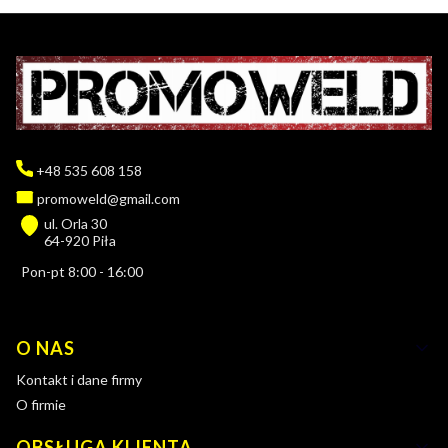
+48 535 608 158
promoweld@gmail.com
ul. Orla 30
64-920 Piła
Pon-pt 8:00 - 16:00
Linki w stopce
O NAS
Kontakt i dane firmy
O firmie
OBSŁUGA KLIENTA