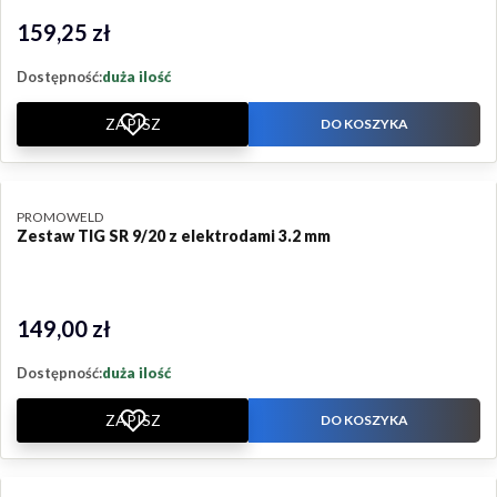
159,25 zł
Cena
Dostępność:
duża ilość
ZAPISZ
DO KOSZYKA
PRODUCENT
PROMOWELD
Zestaw TIG SR 9/20 z elektrodami 3.2 mm
149,00 zł
Cena
Dostępność:
duża ilość
ZAPISZ
DO KOSZYKA