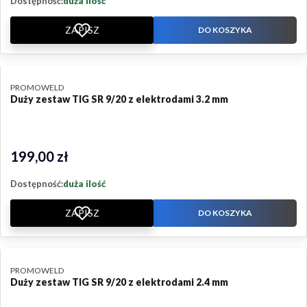
Dostępność:
duża ilość
ZAPISZ
DO KOSZYKA
PRODUCENT
PROMOWELD
Duży zestaw TIG SR 9/20 z elektrodami 3.2 mm
199,00 zł
Cena
Dostępność:
duża ilość
ZAPISZ
DO KOSZYKA
PRODUCENT
PROMOWELD
Duży zestaw TIG SR 9/20 z elektrodami 2.4 mm