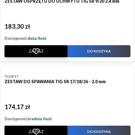
ZESTAW OSPRZĘTU DO UCHWYTU TIG SR 9/20 2.4 mm
183,30 zł
Cena
Dostępność:
duża ilość
ZAPISZ
DO KOSZYKA
PRODUCENT
TIGSR17
ZESTAW DO SPAWANIA TIG SR 17/18/26 - 2.0 mm
174,17 zł
Cena
Dostępność:
średnia ilość
ZAPISZ
DO KOSZYKA