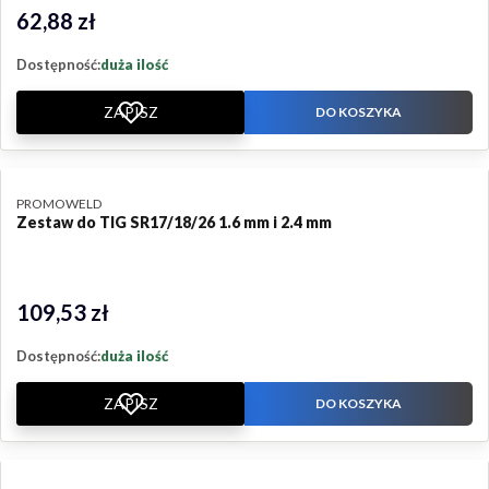
62,88 zł
Cena
Dostępność:
duża ilość
ZAPISZ
DO KOSZYKA
PRODUCENT
PROMOWELD
Zestaw do TIG SR17/18/26 1.6 mm i 2.4 mm
109,53 zł
Cena
Dostępność:
duża ilość
ZAPISZ
DO KOSZYKA