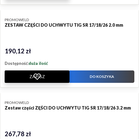
PRODUCENT
PROMOWELD
ZESTAW CZĘŚCI DO UCHWYTU TIG SR 17/18/26 2.0 mm
190,12 zł
Cena
Dostępność:
duża ilość
ZAPISZ
DO KOSZYKA
PRODUCENT
PROMOWELD
Zestaw części ZĘŚCI DO UCHWYTU TIG SR 17/18/26 3.2 mm
267,78 zł
Cena