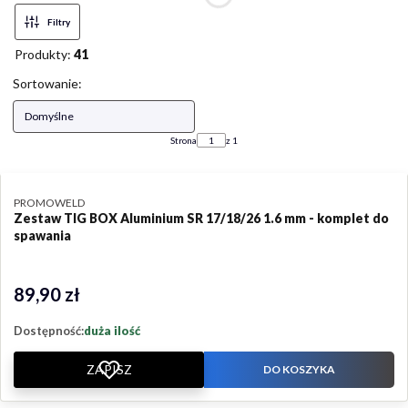
Filtry
Produkty:
41
Lista produktów
Sortowanie:
Domyślne
Strona
z 1
PRODUCENT
PROMOWELD
Zestaw TIG BOX Aluminium SR 17/18/26 1.6 mm - komplet do
spawania
89,90 zł
Cena
Dostępność:
duża ilość
ZAPISZ
DO KOSZYKA