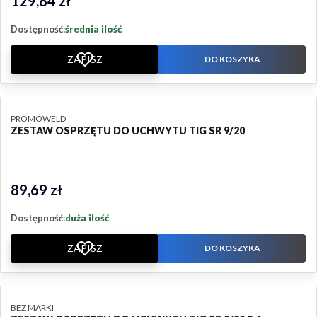
129,84 zł
Dostępność:
średnia ilość
ZAPISZ
DO KOSZYKA
PRODUCENT
PROMOWELD
ZESTAW OSPRZĘTU DO UCHWYTU TIG SR 9/20
89,69 zł
Cena
Dostępność:
duża ilość
ZAPISZ
DO KOSZYKA
PRODUCENT
BEZ MARKI