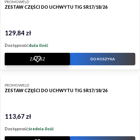
PRODUCENT
PROMOWELD
ZESTAW CZĘŚCI DO UCHWYTU TIG SR17/18/26
129,84 zł
Cena
Dostępność:
duża ilość
ZAPISZ
DO KOSZYKA
PRODUCENT
PROMOWELD
ZESTAW CZĘŚCI DO UCHWYTU TIG SR17/18/26
113,67 zł
Cena
Dostępność:
średnia ilość