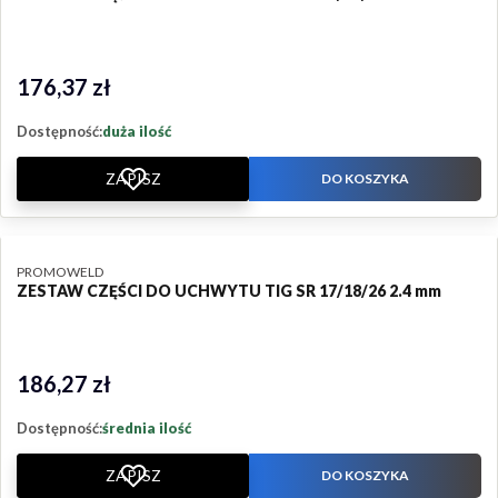
176,37 zł
Cena
Dostępność:
duża ilość
ZAPISZ
DO KOSZYKA
PRODUCENT
PROMOWELD
ZESTAW CZĘŚCI DO UCHWYTU TIG SR 17/18/26 2.4 mm
186,27 zł
Cena
Dostępność:
średnia ilość
ZAPISZ
DO KOSZYKA