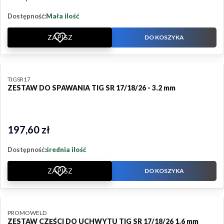
Dostępność:
Mała ilość
ZAPISZ
DO KOSZYKA
PRODUCENT
TIGSR17
ZESTAW DO SPAWANIA TIG SR 17/18/26 - 3.2 mm
197,60 zł
Cena
Dostępność:
średnia ilość
ZAPISZ
DO KOSZYKA
PRODUCENT
PROMOWELD
ZESTAW CZĘŚCI DO UCHWYTU TIG SR 17/18/26 1.6 mm