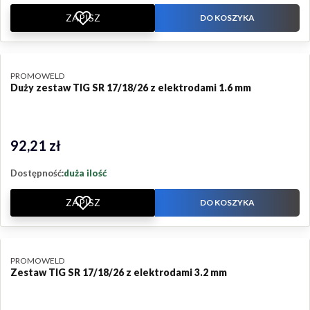
ZAPISZ
DO KOSZYKA
PRODUCENT
PROMOWELD
Duży zestaw TIG SR 17/18/26 z elektrodami 1.6 mm
92,21 zł
Cena
Dostępność:
duża ilość
ZAPISZ
DO KOSZYKA
PRODUCENT
PROMOWELD
Zestaw TIG SR 17/18/26 z elektrodami 3.2 mm