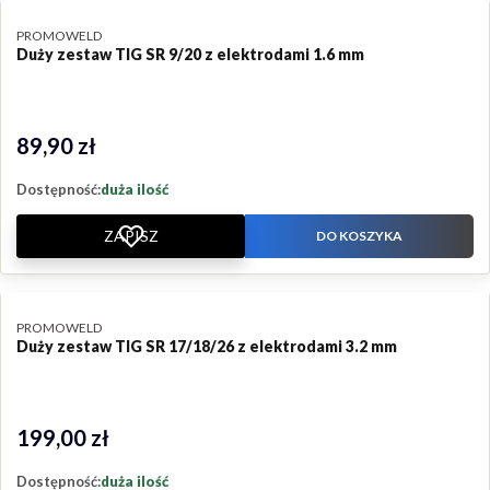
PRODUCENT
PROMOWELD
Duży zestaw TIG SR 9/20 z elektrodami 1.6 mm
89,90 zł
Cena
Dostępność:
duża ilość
ZAPISZ
DO KOSZYKA
PRODUCENT
PROMOWELD
Duży zestaw TIG SR 17/18/26 z elektrodami 3.2 mm
199,00 zł
Cena
Dostępność:
duża ilość