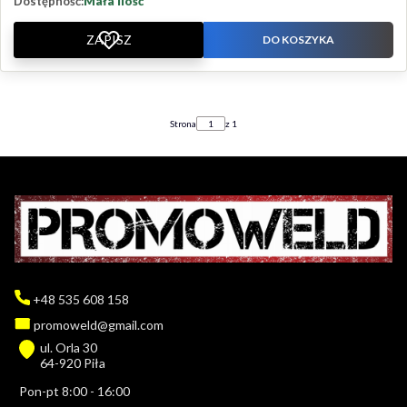
Dostępność:
Mała ilość
ZAPISZ
DO KOSZYKA
Strona
z 1
+48 535 608 158
promoweld@gmail.com
ul. Orla 30
64-920 Piła
Pon-pt 8:00 - 16:00