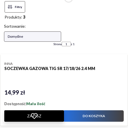
Filtry
Produkty:
3
Lista produktów
Sortowanie:
Domyślne
Strona
z 1
PRODUCENT
INNA
SOCZEWKA GAZOWA TIG SR 17/18/26 2.4 MM
14,99 zł
Cena
Dostępność:
Mała ilość
ZAPISZ
DO KOSZYKA