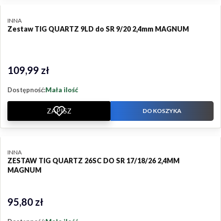
PRODUCENT
INNA
Zestaw TIG QUARTZ 9LD do SR 9/20 2,4mm MAGNUM
109,99 zł
Cena
Dostępność:
Mała ilość
ZAPISZ
DO KOSZYKA
PRODUCENT
INNA
ZESTAW TIG QUARTZ 26SC DO SR 17/18/26 2,4MM
MAGNUM
95,80 zł
Cena