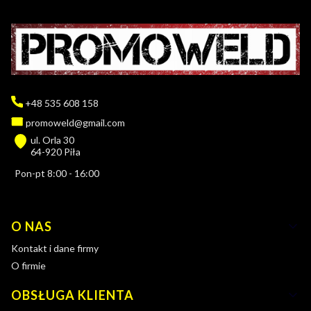
+48 535 608 158
promoweld@gmail.com
ul. Orla 30
64-920 Piła
Pon-pt 8:00 - 16:00
Linki w stopce
O NAS
Kontakt i dane firmy
O firmie
OBSŁUGA KLIENTA