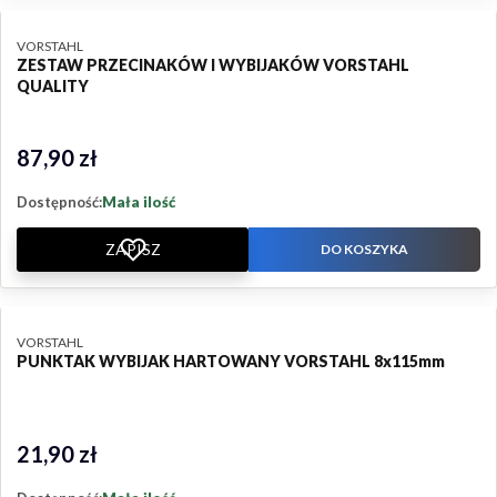
PRODUCENT
VORSTAHL
ZESTAW PRZECINAKÓW I WYBIJAKÓW VORSTAHL
QUALITY
87,90 zł
Cena
Dostępność:
Mała ilość
ZAPISZ
DO KOSZYKA
PRODUCENT
VORSTAHL
PUNKTAK WYBIJAK HARTOWANY VORSTAHL 8x115mm
21,90 zł
Cena