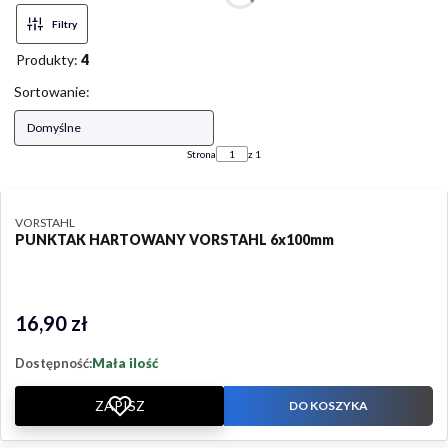
Filtry
Produkty:
4
Lista produktów
Sortowanie:
Domyślne
Strona
z 1
PRODUCENT
VORSTAHL
PUNKTAK HARTOWANY VORSTAHL 6x100mm
16,90 zł
Cena
Dostępność:
Mała ilość
ZAPISZ
DO KOSZYKA