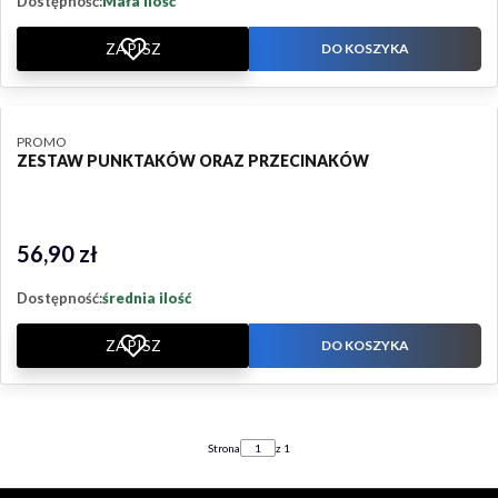
Dostępność:
Mała ilość
ZAPISZ
DO KOSZYKA
PRODUCENT
PROMO
ZESTAW PUNKTAKÓW ORAZ PRZECINAKÓW
56,90 zł
Cena
Dostępność:
średnia ilość
ZAPISZ
DO KOSZYKA
Strona
z 1