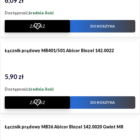
6,09 zł
Dostępność:
średnia ilość
ZAPISZ
DO KOSZYKA
Łącznik prądowy MB401/501 Abicor Binzel 142.0022
5,90 zł
Cena
Dostępność:
średnia ilość
ZAPISZ
DO KOSZYKA
Łącznik prądowy MB36 Abicor Binzel 142.0020 Gwint M8