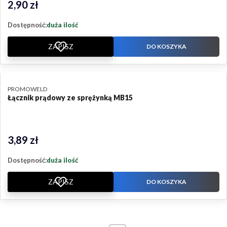
2,90 zł
Cena
Dostępność:
duża ilość
ZAPISZ
DO KOSZYKA
PRODUCENT
PROMOWELD
Łącznik prądowy ze sprężynką MB15
3,89 zł
Cena
Dostępność:
duża ilość
ZAPISZ
DO KOSZYKA