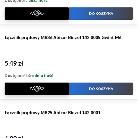
Dostępność:
duża ilość
ZAPISZ
DO KOSZYKA
Łącznik prądowy MB36 Abicor Binzel 142.0005 Gwint M6
5,49 zł
Cena
Dostępność:
średnia ilość
ZAPISZ
DO KOSZYKA
Łącznik prądowy MB25 Abicor Binzel 142.0001
Cena