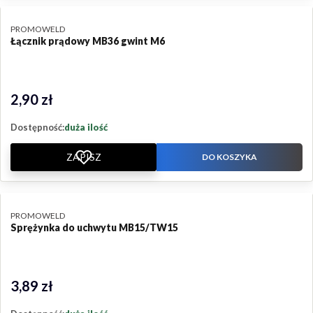
PRODUCENT
PROMOWELD
Łącznik prądowy MB36 gwint M6
2,90 zł
Cena
Dostępność:
duża ilość
ZAPISZ
DO KOSZYKA
PRODUCENT
PROMOWELD
Sprężynka do uchwytu MB15/TW15
3,89 zł
Cena