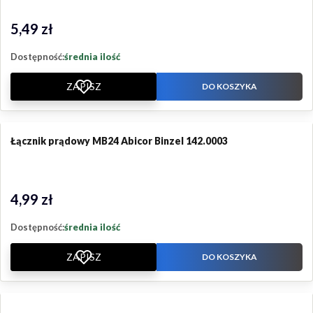
5,49 zł
Cena
Dostępność:
średnia ilość
ZAPISZ
DO KOSZYKA
Łącznik prądowy MB24 Abicor Binzel 142.0003
4,99 zł
Cena
Dostępność:
średnia ilość
ZAPISZ
DO KOSZYKA