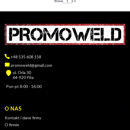
Strona
z 1
+48 535 608 158
promoweld@gmail.com
ul. Orla 30
64-920 Piła
Pon-pt 8:00 - 16:00
Linki w stopce
O NAS
Kontakt i dane firmy
O firmie