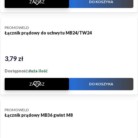
ZAPISZ
DO KOSZYKA
PRODUCENT
PROMOWELD
Łącznik prądowy do uchwytu MB24/TW24
3,79 zł
Cena
Dostępność:
duża ilość
ZAPISZ
DO KOSZYKA
PRODUCENT
PROMOWELD
Łącznik prądowy MB36 gwint M8