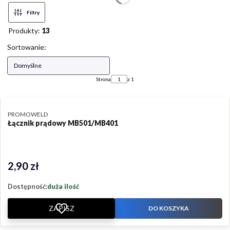
Filtry
Produkty:
13
Lista produktów
Sortowanie:
Domyślne
Strona
z 1
PRODUCENT
PROMOWELD
Łącznik prądowy MB501/MB401
2,90 zł
Cena
Dostępność:
duża ilość
ZAPISZ
DO KOSZYKA