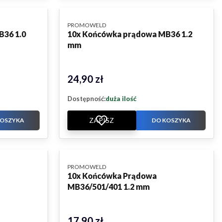
PRODUCENT
PROMOWELD
B36 1.0
10x Końcówka prądowa MB36 1.2
mm
24,90 zł
Cena
Dostępność:
duża ilość
ZAPISZ
KOSZYKA
DO KOSZYKA
PRODUCENT
PROMOWELD
10x Końcówka Prądowa
MB36/501/401 1.2 mm
17,90 zł
Cena