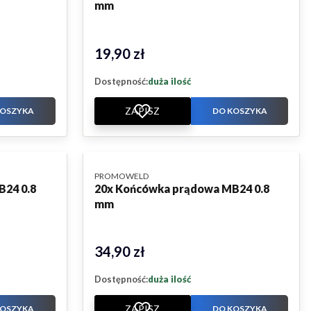
mm
19,90 zł
Cena
Dostępność:
duża ilość
ZAPISZ
KOSZYKA
DO KOSZYKA
PRODUCENT
PROMOWELD
B24 0.8
20x Końcówka prądowa MB24 0.8
mm
34,90 zł
Cena
Dostępność:
duża ilość
ZAPISZ
KOSZYKA
DO KOSZYKA