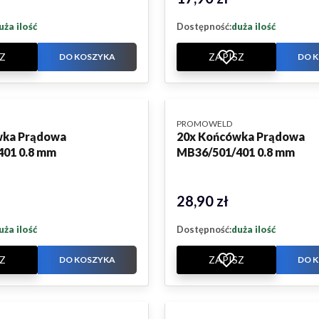
uża ilość
Dostępność:
duża ilość
Z
ZAPISZ
DO KOSZYKA
DO 
PRODUCENT
PROMOWELD
wka Prądowa
20x Końcówka Prądowa
401 0.8 mm
MB36/501/401 0.8 mm
28,90 zł
Cena
uża ilość
Dostępność:
duża ilość
Z
ZAPISZ
DO KOSZYKA
DO 