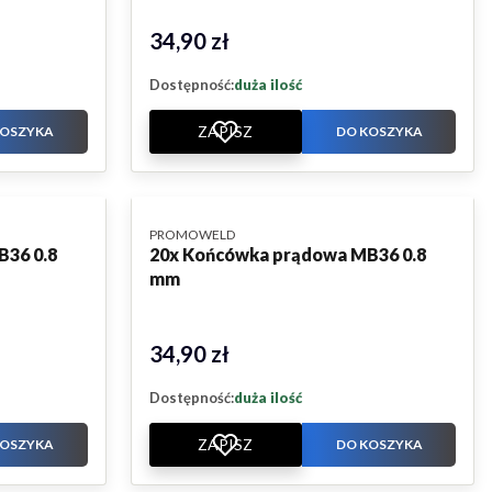
34,90 zł
Cena
Dostępność:
duża ilość
ZAPISZ
KOSZYKA
DO KOSZYKA
PRODUCENT
PROMOWELD
B36 0.8
20x Końcówka prądowa MB36 0.8
mm
34,90 zł
Cena
Dostępność:
duża ilość
ZAPISZ
KOSZYKA
DO KOSZYKA