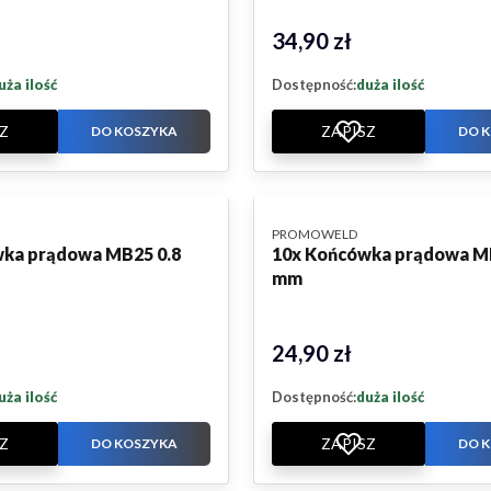
34,90 zł
Cena
uża ilość
Dostępność:
duża ilość
Z
ZAPISZ
DO KOSZYKA
DO 
PRODUCENT
PROMOWELD
ka prądowa MB25 0.8
10x Końcówka prądowa M
mm
24,90 zł
Cena
uża ilość
Dostępność:
duża ilość
Z
ZAPISZ
DO KOSZYKA
DO 