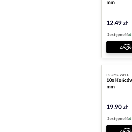
mm
12,49 zł
Cena
Dostępność:
d
ZAPIS
PRODUCENT
PROMOWELD
10x Końców
mm
19,90 zł
Cena
Dostępność:
d
ZAPIS