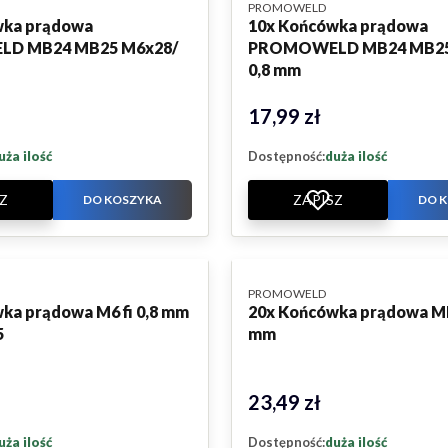
PRODUCENT
PROMOWELD
wka prądowa
10x Końcówka prądowa
D MB24 MB25 M6x28/
PROMOWELD MB24 MB25
0,8 mm
17,99 zł
Cena
uża ilość
Dostępność:
duża ilość
Z
ZAPISZ
DO KOSZYKA
DO 
PRODUCENT
PROMOWELD
ka prądowa M6 fi 0,8 mm
20x Końcówka prądowa M
5
mm
23,49 zł
Cena
uża ilość
Dostępność:
duża ilość