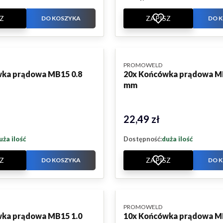
Z
ZAPISZ
DO KOSZYKA
DO 
PRODUCENT
PROMOWELD
ka prądowa MB15 0.8
20x Końcówka prądowa M
mm
22,49 zł
Cena
uża ilość
Dostępność:
duża ilość
Z
ZAPISZ
DO KOSZYKA
DO 
PRODUCENT
PROMOWELD
ka prądowa MB15 1.0
10x Końcówka prądowa M