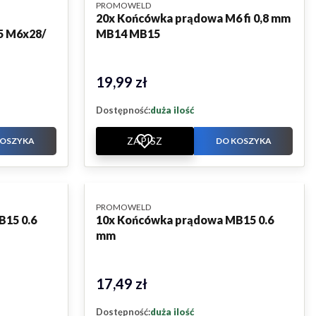
PRODUCENT
PROMOWELD
20x Końcówka prądowa M6 fi 0,8 mm
 M6x28/
MB14 MB15
19,99 zł
Cena
Dostępność:
duża ilość
ZAPISZ
KOSZYKA
DO KOSZYKA
PRODUCENT
PROMOWELD
B15 0.6
10x Końcówka prądowa MB15 0.6
mm
17,49 zł
Cena
Dostępność:
duża ilość