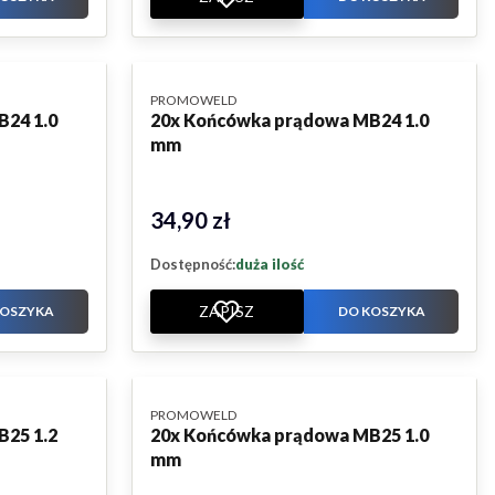
PRODUCENT
PROMOWELD
B24 1.0
20x Końcówka prądowa MB24 1.0
mm
34,90 zł
Cena
Dostępność:
duża ilość
ZAPISZ
KOSZYKA
DO KOSZYKA
PRODUCENT
PROMOWELD
B25 1.2
20x Końcówka prądowa MB25 1.0
mm