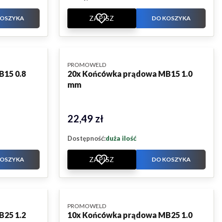
ZAPISZ
KOSZYKA
DO KOSZYKA
PRODUCENT
PROMOWELD
B15 0.8
20x Końcówka prądowa MB15 1.0
mm
22,49 zł
Cena
Dostępność:
duża ilość
ZAPISZ
KOSZYKA
DO KOSZYKA
PRODUCENT
PROMOWELD
B25 1.2
10x Końcówka prądowa MB25 1.0