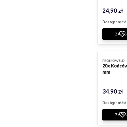
24,90 zł
Cena
Dostępność:
d
ZAPIS
PRODUCENT
PROMOWELD
20x Końców
mm
34,90 zł
Cena
Dostępność:
d
ZAPIS