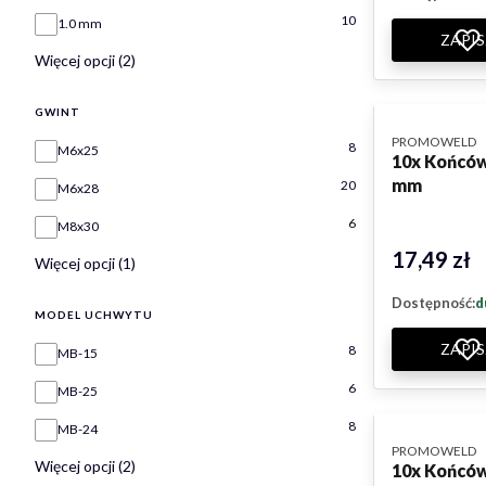
10
1.0 mm
ZAPIS
Więcej opcji (2)
GWINT
PRODUCENT
PROMOWELD
Gwint
8
M6x25
10x Końców
mm
20
M6x28
6
M8x30
17,49 zł
Cena
Więcej opcji (1)
Dostępność:
d
MODEL UCHWYTU
ZAPIS
Model uchwytu
8
MB-15
6
MB-25
8
MB-24
PRODUCENT
PROMOWELD
Więcej opcji (2)
10x Końców