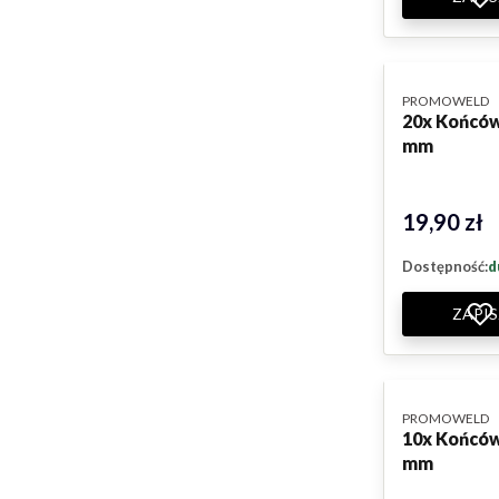
PRODUCENT
PROMOWELD
20x Końców
mm
19,90 zł
Cena
Dostępność:
d
ZAPIS
PRODUCENT
PROMOWELD
10x Końców
mm