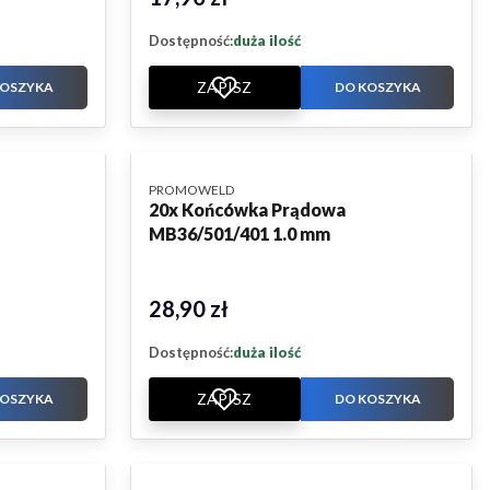
Dostępność:
duża ilość
ZAPISZ
KOSZYKA
DO KOSZYKA
PRODUCENT
PROMOWELD
20x Końcówka Prądowa
MB36/501/401 1.0 mm
28,90 zł
Cena
Dostępność:
duża ilość
ZAPISZ
KOSZYKA
DO KOSZYKA