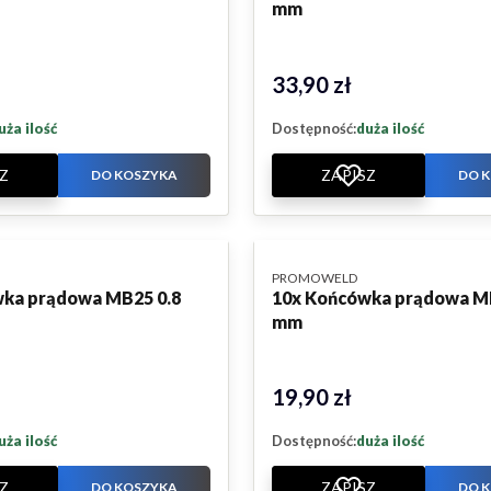
mm
33,90 zł
Cena
uża ilość
Dostępność:
duża ilość
Z
ZAPISZ
DO KOSZYKA
DO 
PRODUCENT
PROMOWELD
ka prądowa MB25 0.8
10x Końcówka prądowa M
mm
19,90 zł
Cena
uża ilość
Dostępność:
duża ilość
Z
ZAPISZ
DO KOSZYKA
DO 