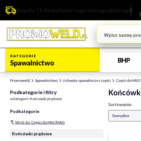
Kup do 15.00 wyślemy tego samego dnia Inpost
KATEGORIE
BHP
Spawalnictwo
Promoweld
Spawalnictwo
Uchwyty spawalnicze i części
Części do MI
Końcówk
Podkategorie i filtry
w kategorii: Końcówki prądowe
Lista pro
Sortowanie:
Podkategorie
Domyślne
Wróć do: Części do MIG/MAG
Końcówki prądowe