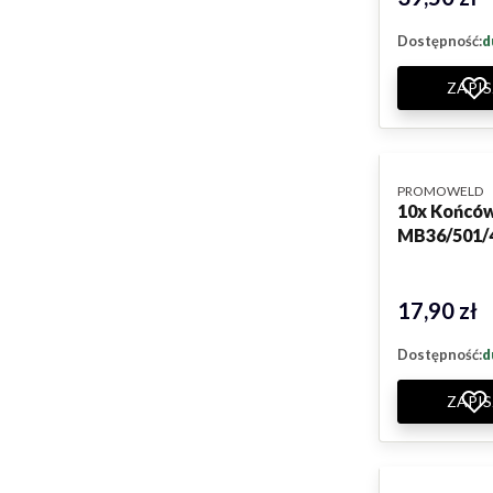
Dostępność:
d
ZAPIS
PRODUCENT
PROMOWELD
10x Końcó
MB36/501/
17,90 zł
Cena
Dostępność:
d
ZAPIS