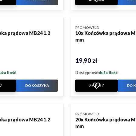
PRODUCENT
PROMOWELD
ka prądowa MB24 1.2
10x Końcówka prądowa M
mm
19,90 zł
Cena
uża ilość
Dostępność:
duża ilość
Z
ZAPISZ
DO KOSZYKA
DO 
PRODUCENT
PROMOWELD
ka prądowa MB24 1.2
20x Końcówka prądowa M
mm