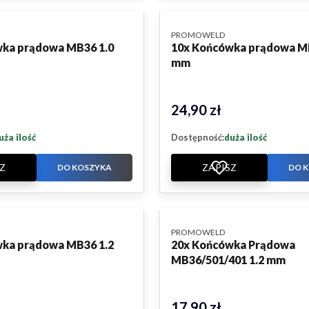
PRODUCENT
PROMOWELD
ka prądowa MB36 1.0
10x Końcówka prądowa M
mm
24,90 zł
Cena
uża ilość
Dostępność:
duża ilość
Z
ZAPISZ
DO KOSZYKA
DO 
PRODUCENT
PROMOWELD
ka prądowa MB36 1.2
20x Końcówka Prądowa
MB36/501/401 1.2 mm
17,90 zł
Cena