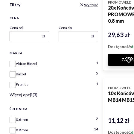
PRODUCENT
PROMOWELD
Filtry
Wyczyść
20x Końcó
PROMOWEL
CENA
0,8 mm
Cena od
Cena do
29,63 zł
Cena
zł
zł
Dostępność:
d
MARKA
ZAPIS
Marka
1
Abicor Binzel
5
Binzel
1
Fronius
PRODUCENT
PROMOWELD
10x Końców
Więcej opcji (3)
MB14 MB1
ŚREDNICA
Średnica
2
11,12 zł
Cena
0.6 mm
14
0.8 mm
Dostępność:
d