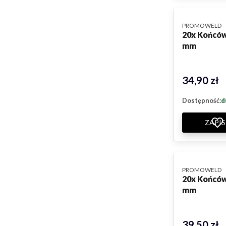
PRODUCENT
PROMOWELD
20x Końców
mm
34,90 zł
Cena
Dostępność:
d
ZAPIS
PRODUCENT
PROMOWELD
20x Końców
mm
39,50 zł
Cena