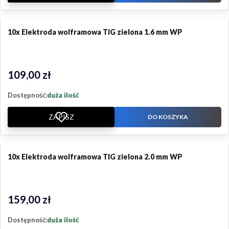
10x Elektroda wolframowa TIG zielona 1.6 mm WP
109,00 zł
Cena
Dostępność:
duża ilość
ZAPISZ
DO KOSZYKA
10x Elektroda wolframowa TIG zielona 2.0 mm WP
159,00 zł
Cena
Dostępność:
duża ilość