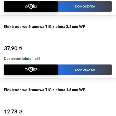
ZAPISZ
DO KOSZYKA
Elektroda wolframowa TIG zielona 3.2 mm WP
37,90 zł
Cena
Dostępność:
duża ilość
ZAPISZ
DO KOSZYKA
Elektroda wolframowa TIG zielona 1.6 mm WP
12,78 zł
Cena