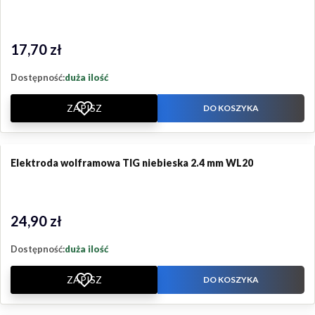
17,70 zł
Cena
Dostępność:
duża ilość
ZAPISZ
DO KOSZYKA
Elektroda wolframowa TIG niebieska 2.4 mm WL20
24,90 zł
Cena
Dostępność:
duża ilość
ZAPISZ
DO KOSZYKA