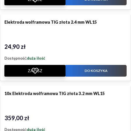
Elektroda wolframowa TIG złota 2.4 mm WL15
24,90 zł
Cena
Dostępność:
duża ilość
ZAPISZ
DO KOSZYKA
10x Elektroda wolframowa TIG złota 3.2 mm WL15
359,00 zł
Cena
Dostępność:
duża ilość