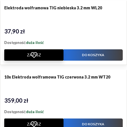
Elektroda wolframowa TIG niebieska 3.2 mm WL20
37,90 zł
Cena
Dostępność:
duża ilość
ZAPISZ
DO KOSZYKA
10x Elektroda wolframowa TIG czerwona 3.2 mm WT20
359,00 zł
Cena
Dostępność:
duża ilość
ZAPISZ
DO KOSZYKA