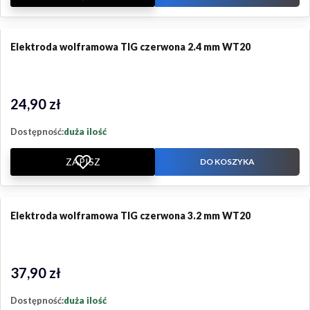
Elektroda wolframowa TIG czerwona 2.4 mm WT20
24,90 zł
Cena
Dostępność:
duża ilość
ZAPISZ
DO KOSZYKA
Elektroda wolframowa TIG czerwona 3.2 mm WT20
37,90 zł
Cena
Dostępność:
duża ilość