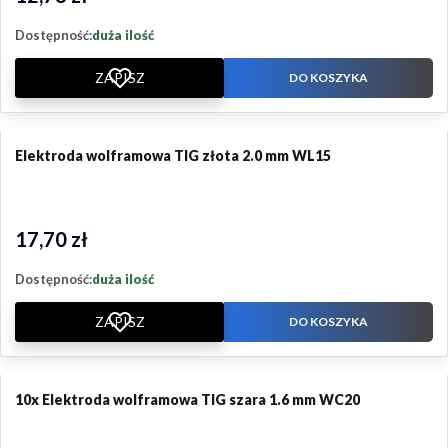
Dostępność:
duża ilość
ZAPISZ
DO KOSZYKA
Elektroda wolframowa TIG złota 2.0 mm WL15
17,70 zł
Cena
Dostępność:
duża ilość
ZAPISZ
DO KOSZYKA
10x Elektroda wolframowa TIG szara 1.6 mm WC20