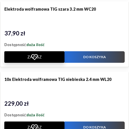
Elektroda wolframowa TIG szara 3.2 mm WC20
37,90 zł
Cena
Dostępność:
duża ilość
ZAPISZ
DO KOSZYKA
10x Elektroda wolframowa TIG niebieska 2.4 mm WL20
229,00 zł
Cena
Dostępność:
duża ilość
ZAPISZ
DO KOSZYKA