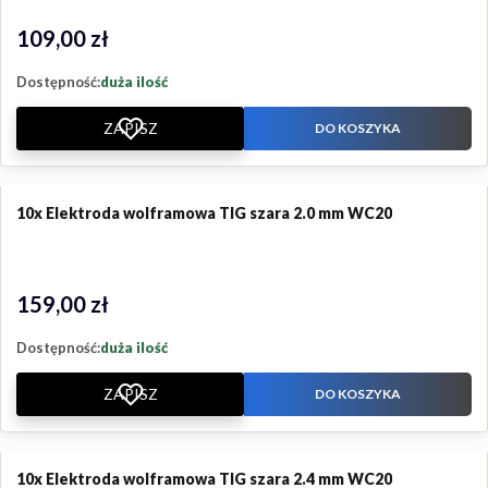
109,00 zł
Cena
Dostępność:
duża ilość
ZAPISZ
DO KOSZYKA
10x Elektroda wolframowa TIG szara 2.0 mm WC20
159,00 zł
Cena
Dostępność:
duża ilość
ZAPISZ
DO KOSZYKA
10x Elektroda wolframowa TIG szara 2.4 mm WC20