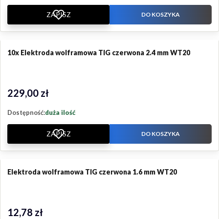
ZAPISZ
DO KOSZYKA
10x Elektroda wolframowa TIG czerwona 2.4 mm WT20
229,00 zł
Cena
Dostępność:
duża ilość
ZAPISZ
DO KOSZYKA
Elektroda wolframowa TIG czerwona 1.6 mm WT20
12,78 zł
Cena