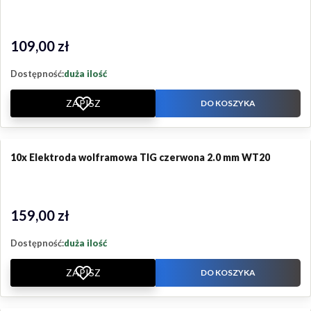
109,00 zł
Cena
Dostępność:
duża ilość
ZAPISZ
DO KOSZYKA
10x Elektroda wolframowa TIG czerwona 2.0 mm WT20
159,00 zł
Cena
Dostępność:
duża ilość
ZAPISZ
DO KOSZYKA