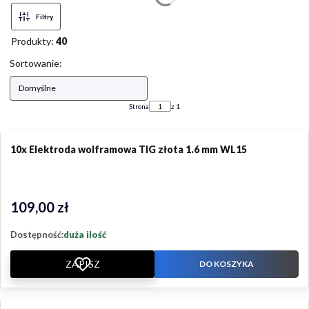
Filtry
Produkty:
40
Lista produktów
Sortowanie:
Domyślne
Strona
z 1
10x Elektroda wolframowa TIG złota 1.6 mm WL15
109,00 zł
Cena
Dostępność:
duża ilość
ZAPISZ
DO KOSZYKA