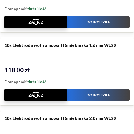
Dostępność:
duża ilość
ZAPISZ
DO KOSZYKA
10x Elektroda wolframowa TIG niebieska 1.6 mm WL20
118,00 zł
Cena
Dostępność:
duża ilość
ZAPISZ
DO KOSZYKA
10x Elektroda wolframowa TIG niebieska 2.0 mm WL20