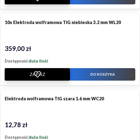
10x Elektroda wolframowa TIG niebieska 3.2 mm WL20
359,00 zł
Cena
Dostępność:
duża ilość
ZAPISZ
DO KOSZYKA
Elektroda wolframowa TIG szara 1.6 mm WC20
12,78 zł
Cena
Dostępność:
duża ilość