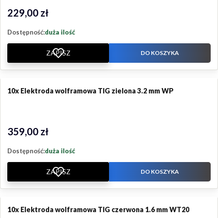
229,00 zł
Cena
Dostępność:
duża ilość
ZAPISZ
DO KOSZYKA
10x Elektroda wolframowa TIG zielona 3.2 mm WP
359,00 zł
Cena
Dostępność:
duża ilość
ZAPISZ
DO KOSZYKA
10x Elektroda wolframowa TIG czerwona 1.6 mm WT20