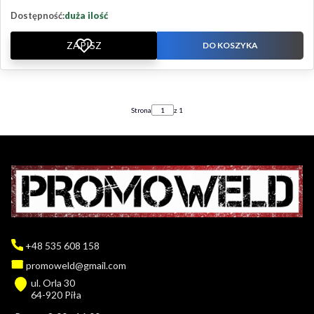
Dostępność:
duża ilość
ZAPISZ
DO KOSZYKA
Strona
z 1
+48 535 608 158
promoweld@gmail.com
ul. Orla 30
64-920 Piła