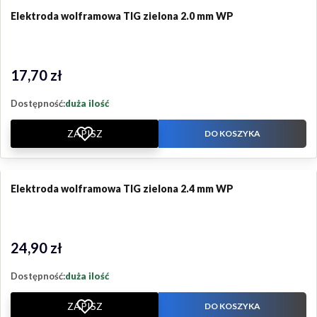
Elektroda wolframowa TIG zielona 2.0 mm WP
17,70 zł
Cena
Dostępność:
duża ilość
ZAPISZ
DO KOSZYKA
Elektroda wolframowa TIG zielona 2.4 mm WP
24,90 zł
Cena
Dostępność:
duża ilość
ZAPISZ
DO KOSZYKA