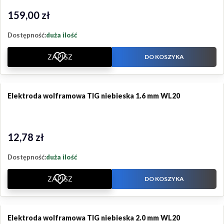
159,00 zł
Cena
Dostępność:
duża ilość
ZAPISZ
DO KOSZYKA
Elektroda wolframowa TIG niebieska 1.6 mm WL20
12,78 zł
Cena
Dostępność:
duża ilość
ZAPISZ
DO KOSZYKA
Elektroda wolframowa TIG niebieska 2.0 mm WL20