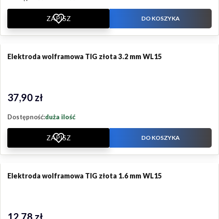
ZAPISZ
DO KOSZYKA
Elektroda wolframowa TIG złota 3.2 mm WL15
37,90 zł
Cena
Dostępność:
duża ilość
ZAPISZ
DO KOSZYKA
Elektroda wolframowa TIG złota 1.6 mm WL15
12,78 zł
Cena