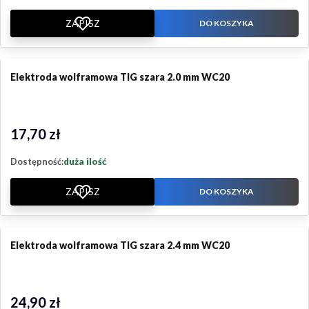
ZAPISZ
DO KOSZYKA
Elektroda wolframowa TIG szara 2.0 mm WC20
17,70 zł
Cena
Dostępność:
duża ilość
ZAPISZ
DO KOSZYKA
Elektroda wolframowa TIG szara 2.4 mm WC20
24,90 zł
Cena