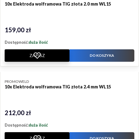
10x Elektroda wolframowa TIG złota 2.0 mm WL15
159,00 zł
Cena
Dostępność:
duża ilość
ZAPISZ
DO KOSZYKA
PRODUCENT
PROMOWELD
10x Elektroda wolframowa TIG złota 2.4 mm WL15
212,00 zł
Cena
Dostępność:
duża ilość
ZAPISZ
DO KOSZYKA