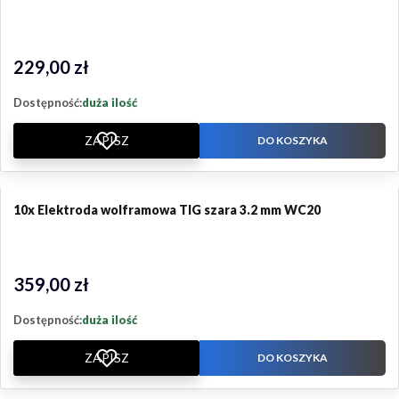
229,00 zł
Cena
Dostępność:
duża ilość
ZAPISZ
DO KOSZYKA
10x Elektroda wolframowa TIG szara 3.2 mm WC20
359,00 zł
Cena
Dostępność:
duża ilość
ZAPISZ
DO KOSZYKA