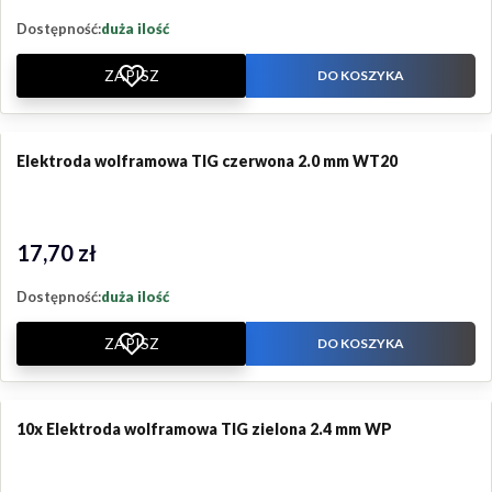
Dostępność:
duża ilość
ZAPISZ
DO KOSZYKA
Elektroda wolframowa TIG czerwona 2.0 mm WT20
17,70 zł
Cena
Dostępność:
duża ilość
ZAPISZ
DO KOSZYKA
10x Elektroda wolframowa TIG zielona 2.4 mm WP