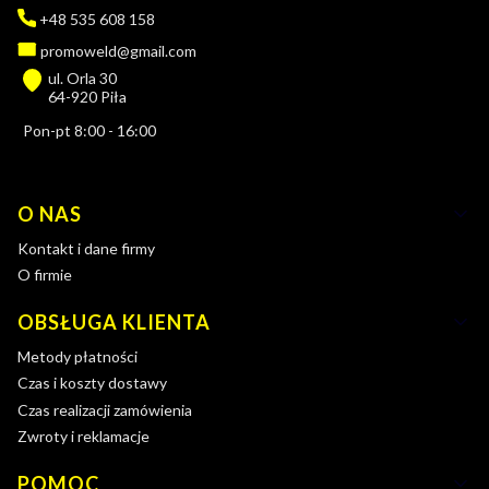
+48 535 608 158
promoweld@gmail.com
ul. Orla 30
64-920 Piła
Pon-pt 8:00 - 16:00
Linki w stopce
O NAS
Kontakt i dane firmy
O firmie
OBSŁUGA KLIENTA
Metody płatności
Czas i koszty dostawy
Czas realizacji zamówienia
Zwroty i reklamacje
POMOC