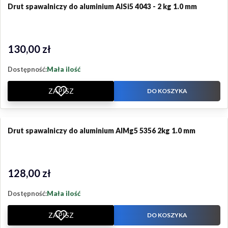
Drut spawalniczy do aluminium AlSi5 4043 - 2 kg 1.0 mm
130,00 zł
Cena
Dostępność:
Mała ilość
ZAPISZ
DO KOSZYKA
Drut spawalniczy do aluminium AlMg5 5356 2kg 1.0 mm
128,00 zł
Cena
Dostępność:
Mała ilość
ZAPISZ
DO KOSZYKA