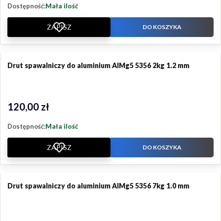
Dostępność:
Mała ilość
ZAPISZ
DO KOSZYKA
Drut spawalniczy do aluminium AlMg5 5356 2kg 1.2 mm
120,00 zł
Cena
Dostępność:
Mała ilość
ZAPISZ
DO KOSZYKA
Drut spawalniczy do aluminium AlMg5 5356 7kg 1.0 mm