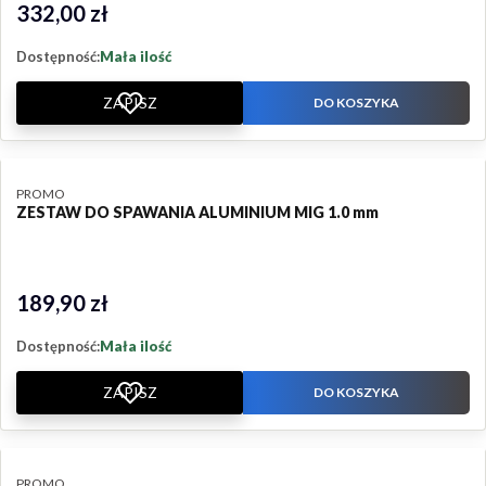
332,00 zł
Cena
Dostępność:
Mała ilość
ZAPISZ
DO KOSZYKA
PRODUCENT
PROMO
ZESTAW DO SPAWANIA ALUMINIUM MIG 1.0 mm
189,90 zł
Cena
Dostępność:
Mała ilość
ZAPISZ
DO KOSZYKA
PRODUCENT
PROMO