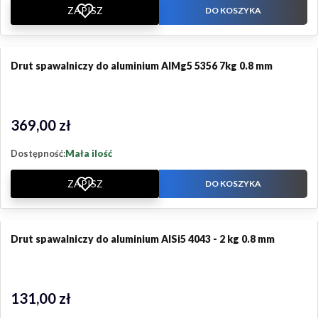
ZAPISZ
DO KOSZYKA
Drut spawalniczy do aluminium AlMg5 5356 7kg 0.8 mm
369,00 zł
Cena
Dostępność:
Mała ilość
ZAPISZ
DO KOSZYKA
Drut spawalniczy do aluminium AlSi5 4043 - 2 kg 0.8 mm
131,00 zł
Cena