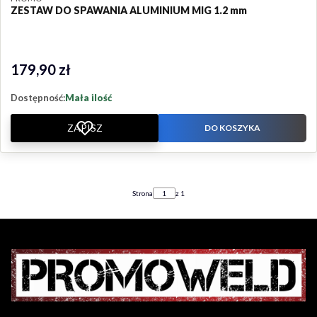
ZESTAW DO SPAWANIA ALUMINIUM MIG 1.2 mm
179,90 zł
Cena
Dostępność:
Mała ilość
ZAPISZ
DO KOSZYKA
Strona
z 1