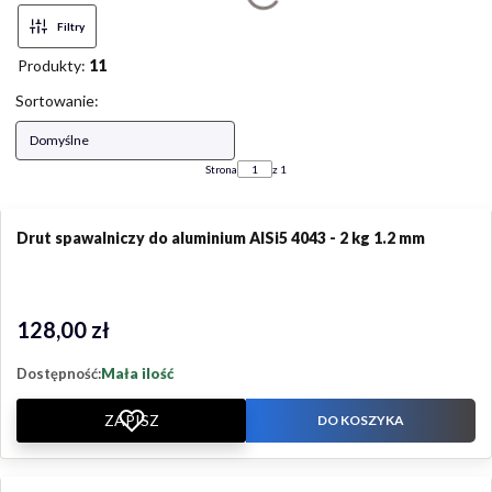
Filtry
Produkty:
11
Lista produktów
Sortowanie:
Domyślne
Strona
z 1
Drut spawalniczy do aluminium AlSi5 4043 - 2 kg 1.2 mm
128,00 zł
Cena
Dostępność:
Mała ilość
ZAPISZ
DO KOSZYKA