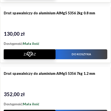
Drut spawalniczy do aluminium AlMg5 5356 2kg 0.8 mm
130,00 zł
Cena
Dostępność:
Mała ilość
ZAPISZ
DO KOSZYKA
Drut spawalniczy do aluminium AlMg5 5356 7kg 1.2 mm
352,00 zł
Cena
Dostępność:
Mała ilość