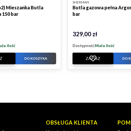
PRODUCENT
SHERMAN
o2) Mieszanka Butla
Butla gazowa pełna Argon
 150 bar
bar
329,00 zł
Cena
uża ilość
Dostępność:
Mała ilość
Z
ZAPISZ
DO KOSZYKA
DO 
topce
OBSŁUGA KLIENTA
POM