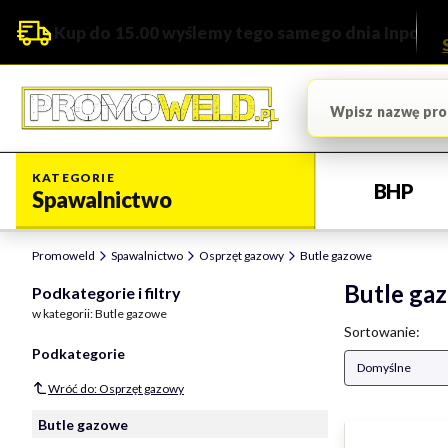
Kup do 15.00 wyślemy tego samego dnia Inpost
KATEGORIE
BHP
Spawalnictwo
Promoweld
Spawalnictwo
Osprzęt gazowy
Butle gazowe
Butle ga
Podkategorie i filtry
w kategorii: Butle gazowe
Lista pro
Sortowanie:
Podkategorie
Domyślne
Wróć do: Osprzęt gazowy
Butle gazowe