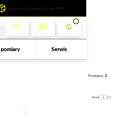
Darmowy transport od 99zł
Produkty w koszyku: 0. Zoba
Ulubione
Koszyk
i pomiary
Serwis
Produkty:
2
Strona
z 1