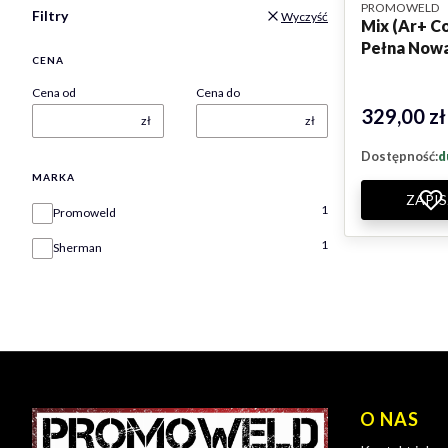
PRODUCENT
PROMOWELD
Filtry
Wyczyść
Mix (Ar+ C
Pełna Nowa
CENA
Cena od
Cena do
329,00 zł
Cena
zł
zł
Dostępność:
d
MARKA
ZAPIS
Marka
1
Promoweld
1
Sherman
Linki w s
O NAS