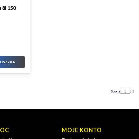
 8l 150
KOSZYKA
Strona
z 1
OC
MOJE KONTO