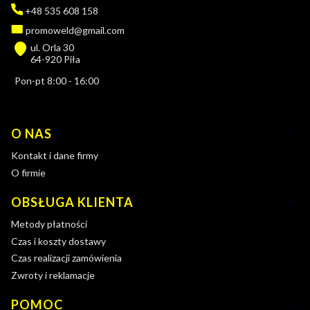
+48 535 608 158
promoweld@gmail.com
ul. Orla 30
64-920 Piła
Pon-pt 8:00 - 16:00
Linki w stopce
O NAS
Kontakt i dane firmy
O firmie
OBSŁUGA KLIENTA
Metody płatności
Czas i koszty dostawy
Czas realizacji zamówienia
Zwroty i reklamacje
POMOC