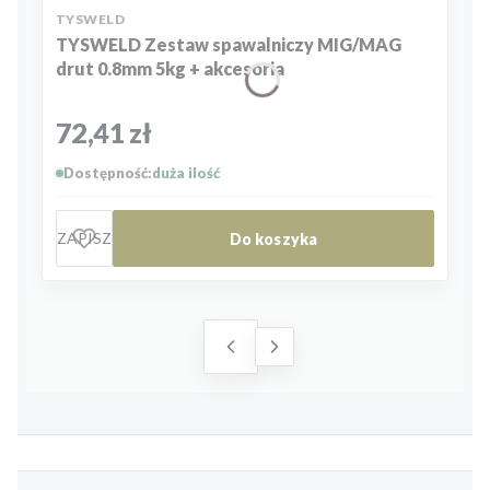
PRODUCENT
TYSWELD
TYSWELD Zestaw spawalniczy MIG/MAG
drut 0.8mm 5kg + akcesoria
Cena
72,41 zł
Dostępność:
duża ilość
ZAPISZ
Do koszyka