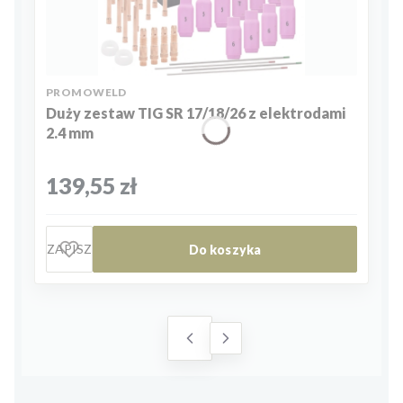
PRODUCENT
PROMOWELD
Duży zestaw TIG SR 17/18/26 z elektrodami
2.4 mm
Cena
139,55 zł
ZAPISZ
Do koszyka