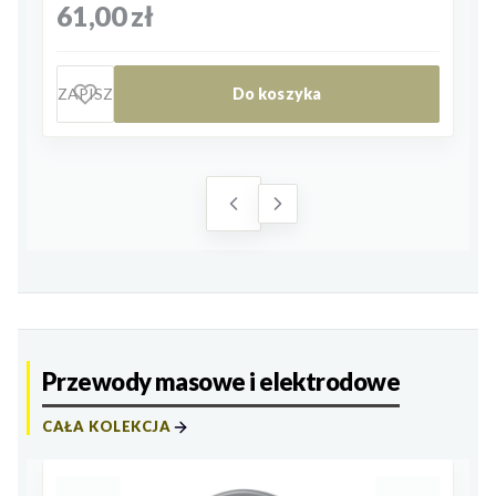
Cena
61,00 zł
ZAPISZ
Do koszyka
Przewody masowe i elektrodowe
CAŁA KOLEKCJA