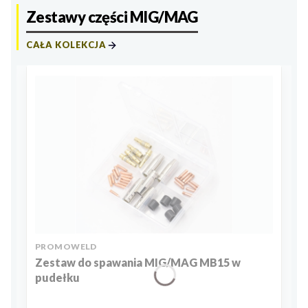
Zestawy części MIG/MAG
CAŁA KOLEKCJA
PRODUCENT
PROMOWELD
Zestaw do spawania MIG/MAG MB15 w
pudełku