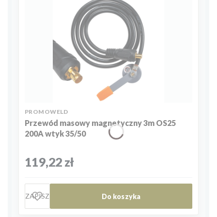
PRODUCENT
PROMOWELD
Przewód masowy magnetyczny 3m OS25
200A wtyk 35/50
Cena
119,22 zł
ZAPISZ
Do koszyka