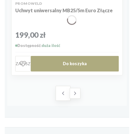
PRODUCENT
PROMOWELD
Uchwyt uniwersalny MB25/5m Euro Złącze
Cena
199,00 zł
Dostępność:
duża ilość
ZAPISZ
Do koszyka